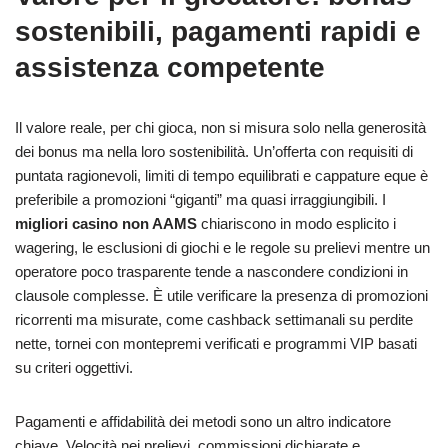
sostenibili, pagamenti rapidi e
assistenza competente
Il valore reale, per chi gioca, non si misura solo nella generosità
dei bonus ma nella loro sostenibilità. Un’offerta con requisiti di
puntata ragionevoli, limiti di tempo equilibrati e cappature eque è
preferibile a promozioni “giganti” ma quasi irraggiungibili. I
migliori casino non AAMS
chiariscono in modo esplicito i
wagering, le esclusioni di giochi e le regole su prelievi mentre un
operatore poco trasparente tende a nascondere condizioni in
clausole complesse. È utile verificare la presenza di promozioni
ricorrenti ma misurate, come cashback settimanali su perdite
nette, tornei con montepremi verificati e programmi VIP basati
su criteri oggettivi.
Pagamenti e affidabilità dei metodi sono un altro indicatore
chiave. Velocità nei prelievi, commissioni dichiarate e