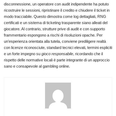
disconnessione, un operatore con audit indipendente ha potuto
ricostruire le sessioni, ripristinare il credito e chiudere il ticket in
modo tracciabile. Questo dimostra come log dettagliati, RNG
certificati e un sistema di ticketing trasparente siano alleati del
giocatore. Al contrario, strutture prive di audit e con supporto
frammentario espongono a rischi di risoluzioni opache. Per
un’esperienza orientata alla tutela, conviene prediligere realtà
con licenze riconosciute, standard tecnici elevati, termini espliciti
e un forte impegno su
gioco responsabile
, ricordando che il
rispetto delle normative locali è parte integrante di un approccio
sano e consapevole al gambling online.