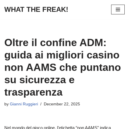
WHAT THE FREAK!
Skip
to
content
Oltre il confine ADM:
guida ai migliori casino
non AAMS che puntano
su sicurezza e
trasparenza
by
Gianni Ruggieri
December 22, 2025
Nel mondo del gioco online, l’etichetta “non AAMS” indica