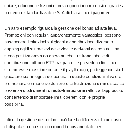
chiare, riducono le frizioni e prevengono incomprensioni grazie a
procedure standardizzate e SLA dichiarati per i pagamenti.
Un altro esempio riguarda la gestione dei bonus ad alta leva.
Promozioni con requisiti apparentemente vantaggiosi possono
nascondere limitazioni sui giochi a contribuzione diversa o
capping rigidi sui prelievi delle vincite derivanti dai bonus. Una
storia positiva arriva da operatori che illustrano tabelle di
contribuzione, offrono RTP trasparenti e prevedono limiti per
scommesse massime durante il playthrough, proteggendo sia il
giocatore sia l’integrità del bonus. In queste condizioni, il valore
promozionale rimane sostenibile e la frustrazione diminuisce. La
presenza di
strumenti di auto-limitazione
rafforza l’approccio,
consentendo di impostare limiti coerenti con le proprie
possibilità.
Infine, la gestione dei reclami può fare la differenza. In un caso
di disputa su una slot con round bonus annullato per