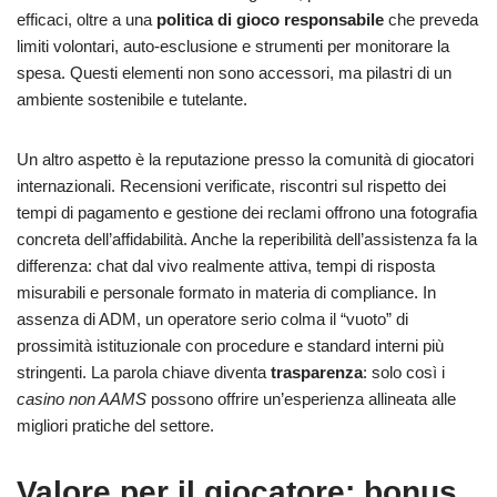
efficaci, oltre a una
politica di gioco responsabile
che preveda
limiti volontari, auto-esclusione e strumenti per monitorare la
spesa. Questi elementi non sono accessori, ma pilastri di un
ambiente sostenibile e tutelante.
Un altro aspetto è la reputazione presso la comunità di giocatori
internazionali. Recensioni verificate, riscontri sul rispetto dei
tempi di pagamento e gestione dei reclami offrono una fotografia
concreta dell’affidabilità. Anche la reperibilità dell’assistenza fa la
differenza: chat dal vivo realmente attiva, tempi di risposta
misurabili e personale formato in materia di compliance. In
assenza di ADM, un operatore serio colma il “vuoto” di
prossimità istituzionale con procedure e standard interni più
stringenti. La parola chiave diventa
trasparenza
: solo così i
casino non AAMS
possono offrire un’esperienza allineata alle
migliori pratiche del settore.
Valore per il giocatore: bonus