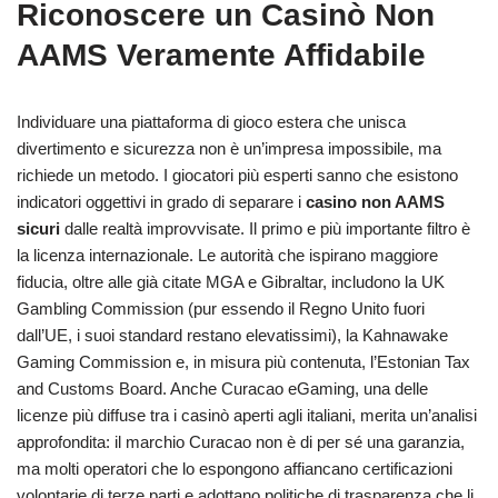
Riconoscere un Casinò Non
AAMS Veramente Affidabile
Individuare una piattaforma di gioco estera che unisca
divertimento e sicurezza non è un’impresa impossibile, ma
richiede un metodo. I giocatori più esperti sanno che esistono
indicatori oggettivi in grado di separare i
casino non AAMS
sicuri
dalle realtà improvvisate. Il primo e più importante filtro è
la licenza internazionale. Le autorità che ispirano maggiore
fiducia, oltre alle già citate MGA e Gibraltar, includono la UK
Gambling Commission (pur essendo il Regno Unito fuori
dall’UE, i suoi standard restano elevatissimi), la Kahnawake
Gaming Commission e, in misura più contenuta, l’Estonian Tax
and Customs Board. Anche Curacao eGaming, una delle
licenze più diffuse tra i casinò aperti agli italiani, merita un’analisi
approfondita: il marchio Curacao non è di per sé una garanzia,
ma molti operatori che lo espongono affiancano certificazioni
volontarie di terze parti e adottano politiche di trasparenza che li