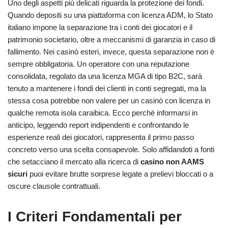
Uno degli aspetti più delicati riguarda la protezione dei fondi.
Quando depositi su una piattaforma con licenza ADM, lo Stato
italiano impone la separazione tra i conti dei giocatori e il
patrimonio societario, oltre a meccanismi di garanzia in caso di
fallimento. Nei casinò esteri, invece, questa separazione non è
sempre obbligatoria. Un operatore con una reputazione
consolidata, regolato da una licenza MGA di tipo B2C, sarà
tenuto a mantenere i fondi dei clienti in conti segregati, ma la
stessa cosa potrebbe non valere per un casinò con licenza in
qualche remota isola caraibica. Ecco perché informarsi in
anticipo, leggendo report indipendenti e confrontando le
esperienze reali dei giocatori, rappresenta il primo passo
concreto verso una scelta consapevole. Solo affidandoti a fonti
che setacciano il mercato alla ricerca di
casino non AAMS
sicuri
puoi evitare brutte sorprese legate a prelievi bloccati o a
oscure clausole contrattuali.
I Criteri Fondamentali per