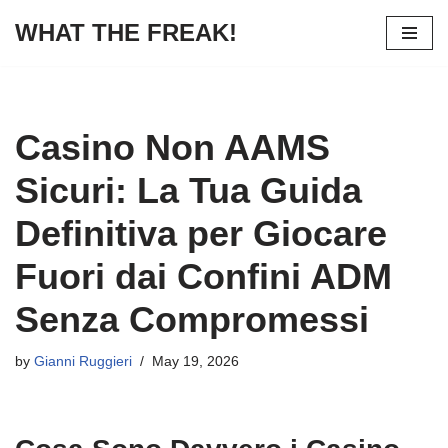
WHAT THE FREAK!
Skip
to
content
Casino Non AAMS
Sicuri: La Tua Guida
Definitiva per Giocare
Fuori dai Confini ADM
Senza Compromessi
by
Gianni Ruggieri
May 19, 2026