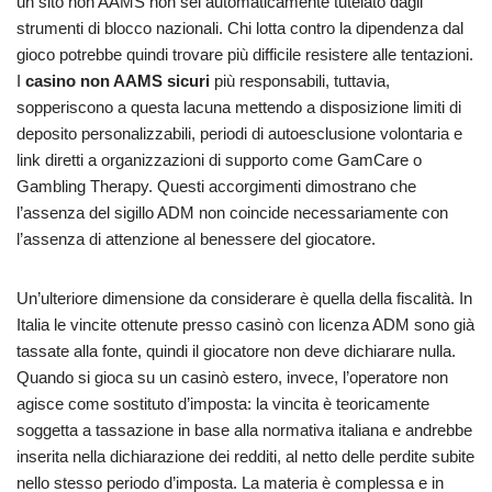
un sito non AAMS non sei automaticamente tutelato dagli
strumenti di blocco nazionali. Chi lotta contro la dipendenza dal
gioco potrebbe quindi trovare più difficile resistere alle tentazioni.
I
casino non AAMS sicuri
più responsabili, tuttavia,
sopperiscono a questa lacuna mettendo a disposizione limiti di
deposito personalizzabili, periodi di autoesclusione volontaria e
link diretti a organizzazioni di supporto come GamCare o
Gambling Therapy. Questi accorgimenti dimostrano che
l’assenza del sigillo ADM non coincide necessariamente con
l’assenza di attenzione al benessere del giocatore.
Un’ulteriore dimensione da considerare è quella della fiscalità. In
Italia le vincite ottenute presso casinò con licenza ADM sono già
tassate alla fonte, quindi il giocatore non deve dichiarare nulla.
Quando si gioca su un casinò estero, invece, l’operatore non
agisce come sostituto d’imposta: la vincita è teoricamente
soggetta a tassazione in base alla normativa italiana e andrebbe
inserita nella dichiarazione dei redditi, al netto delle perdite subite
nello stesso periodo d’imposta. La materia è complessa e in