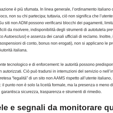
ituazione è più sfumata. In linea generale, l’ordinamento italiano 
ioco, non su chi partecipa; tuttavia, ciò non significa che l’utente
 siti non ADM possono verificarsi blocchi dei pagamenti, limitaz
icili da risolvere, indisponibilità degli strumenti di autotutela previ
co Autoesclusi
) e assenza dei canali ufficiali di reclamo. Inoltre
sospensioni di conto, bonus non erogati), non si applicano le pr
utorità italiana.
onte tecnologico e di enforcement: le autorità possono predispor
n autorizzati. Ciò può tradursi in interruzioni del servizio o nell’i
tesa “legalità” di un sito non AAMS rispetto all’utente italiano,
il punto non è solo la liceità formale, ma la presenza o meno d
garantisca sicurezza, trasparenza e strumenti di rimedio.
ele e segnali da monitorare q