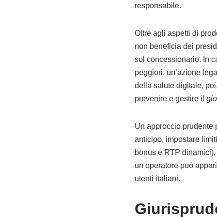
responsabile.
Oltre agli aspetti di pro
non beneficia dei presidi
sul concessionario. In c
peggiori, un’azione lega
della salute digitale, po
prevenire e gestire il
gio
Un approccio prudente p
anticipo, impostare limit
bonus e RTP dinamici), e
un operatore può apparir
utenti italiani.
Giurisprude