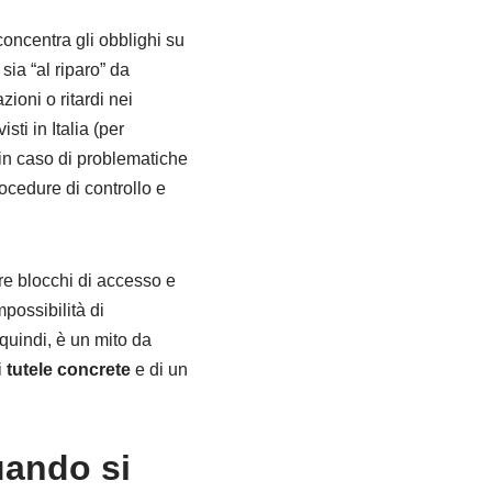
concentra gli obblighi su
 sia “al riparo” da
ioni o ritardi nei
sti in Italia (per
, in caso di problematiche
ocedure di controllo e
re blocchi di accesso e
mpossibilità di
 quindi, è un mito da
i
tutele concrete
e di un
uando si