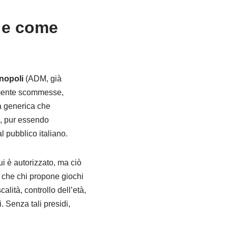
 e come
nopoli
(ADM, già
lmente scommesse,
ta generica che
, pur essendo
l pubblico italiano.
ui è autorizzato, ma ciò
e che chi propone giochi
calità, controllo dell’età,
. Senza tali presidi,