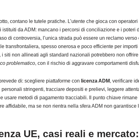
dotto, contano le tutele pratiche. L’utente che gioca con operatori
 istituiti da ADM: mancano i percorsi di conciliazione e i poteri d
aso di controversia, l’unica strada può essere un reclamo verso e
le transfrontaliera, spesso onerosa e poco efficiente per importi
i, i siti non allineati agli standard nazionali potrebbero non offri
co problematico
, con il rischio di aggravare comportamenti disfu
revede di: scegliere piattaforme con
licenza ADM
, verificare id
i personali stringenti, tracciare depositi e prelievi, leggere att
 usare metodi di pagamento tracciabili. Il punto chiave rimane l
e affidabile, ma se non rientra nella sfera ADM non garantisce l
nza UE, casi reali e mercato