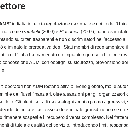
settore
AAMS
” in Italia intreccia regolazione nazionale e diritto dell’U
tizia, come
Gambelli
(2003) e
Placanica
(2007), hanno stimolato
ntando su criteri trasparenti e non discriminatori nell’accesso a
 eliminato la prerogativa degli Stati membri di regolamentare il
blico. L’Italia ha mantenuto un impianto rigoroso: chi offre servi
a concessione ADM, con obblighi su sicurezza, prevenzione delle
io.
ti operatori non ADM restano attivi a livello globale, ma le autor
ini e dei flussi finanziari, oltre a sanzioni per gli organizzatori 
titolo. Gli utenti, attratti da cataloghi ampi o promo aggressivi
decide di limitare l’accesso a determinate giurisdizioni o se un
no rimanere sospesi e il recupero diventa complesso. Nel fratt
umenti di tutela e qualità del servizio, introducendo limiti respons