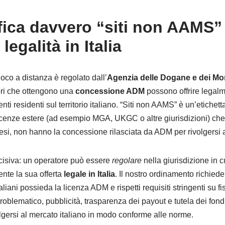
fica davvero “siti non AAMS”
legalità in Italia
gioco a distanza è regolato dall’
Agenzia delle Dogane e dei Mo
ori che ottengono una
concessione ADM
possono offrire lega
tenti residenti sul territorio italiano. “Siti non AAMS” è un’etichet
cenze estere (ad esempio MGA, UKGC o altre giurisdizioni) che
aesi, non hanno la concessione rilasciata da ADM per rivolgersi a
cisiva: un operatore può essere
regolare
nella giurisdizione in c
nte la sua offerta
legale in Italia
. Il nostro ordinamento richied
aliani possieda la licenza ADM e rispetti requisiti stringenti su fis
oblematico, pubblicità, trasparenza dei payout e tutela dei fondi
lgersi al mercato italiano in modo conforme alle norme.