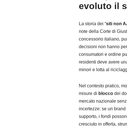
evoluto il 
La storia dei “
siti non 
note della Corte di Gius
concessorio italiano, pu
decisioni non hanno però
consumatori e ordine pub
residenti deve avere un
minori e lotta al riciclagg
Nel contesto pratico, mol
misure di
blocco
dei dom
mercato nazionale senza 
incertezze: se un brand 
supporto, i fondi posso
cresciuto in offerta, str