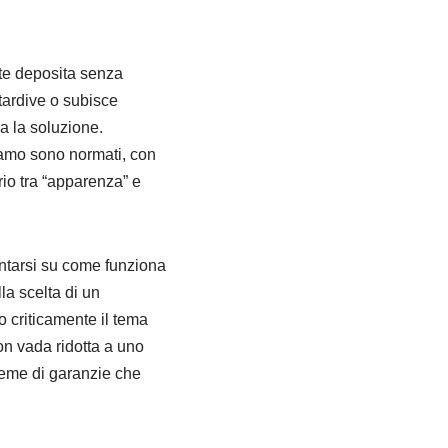
ente deposita senza
tardive o subisce
a la soluzione.
clamo sono normati, con
rio tra “apparenza” e
entarsi su come funziona
la scelta di un
 criticamente il tema
on vada ridotta a uno
sieme di garanzie che