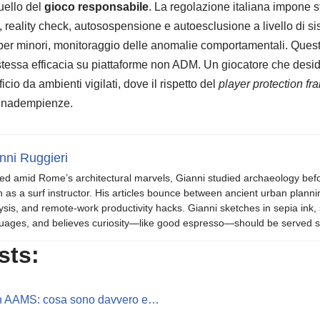
quello del
gioco responsabile
. La regolazione italiana impone st
i, reality check, autosospensione e autoesclusione a livello di s
o per minori, monitoraggio delle anomalie comportamentali. Quest
stessa efficacia su piattaforme non ADM. Un giocatore che desid
cio da ambienti vigilati, dove il rispetto del
player protection f
 inadempienze.
nni Ruggieri
ed amid Rome’s architectural marvels, Gianni studied archaeology be
 as a surf instructor. His articles bounce between ancient urban plannin
ysis, and remote-work productivity hacks. Gianni sketches in sepia in
uages, and believes curiosity—like good espresso—should be served s
sts:
non AAMS: cosa sono davvero e…