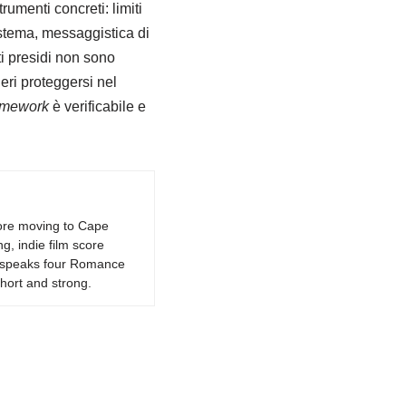
rumenti concreti: limiti
istema, messaggistica di
i presidi non sono
eri proteggersi nel
ramework
è verificabile e
fore moving to Cape
g, indie film score
k, speaks four Romance
hort and strong.