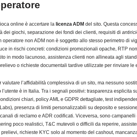
operatore
gioca online è accertare la
licenza ADM
del sito. Questa concess
 dei giochi, separazione dei fondi dei clienti, requisiti di
antiric
n operatore non ADM non è soggetto allo stesso perimetro di vig
duce in rischi concreti: condizioni promozionali opache, RTP non v
ito in modo lacunoso, assistenza clienti non allineata agli standa
relievo o richieste documentali tardive utilizzate per rinviare le 
r valutare l’affidabilità complessiva di un sito, ma nessuno sosti
utente è in Italia. Tra i segnali positivi: trasparenza esplicita 
ondizioni chiari, policy AML e GDPR dettagliate, test indipende
s), presenza di limiti personalizzabili su deposito e sessione,
, canali di reclamo e ADR codificati. Viceversa, sono campanelli
agering poco realistici, T&C mutevoli o difficili da reperire, assis
 prelievi, richieste KYC solo al momento del cashout, mancanza