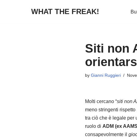
WHAT THE FREAK!
Bu
Skip
to
content
Siti non 
orientars
by
Gianni Ruggieri
Nove
Molti cercano “
siti non A
meno stringenti rispetto 
tra ciò che è legale per
ruolo di
ADM (ex AAMS
consapevolmente il
gio