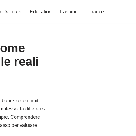
el & Tours
Education
Fashion
Finance
 come
le reali
i bonus o con limiti
omplesso: la differenza
empre. Comprendere il
 passo per valutare