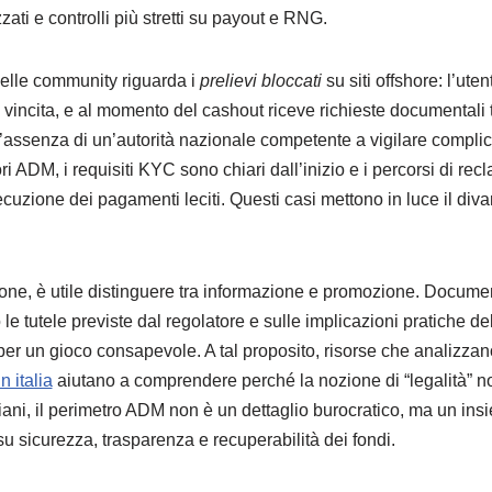
ati e controlli più stretti su payout e RNG.
elle community riguarda i
prelievi bloccati
su siti offshore: l’ut
vincita, e al momento del cashout riceve richieste documentali 
L’assenza di un’autorità nazionale competente a vigilare complic
ri ADM, i requisiti KYC sono chiari dall’inizio e i percorsi di re
ecuzione dei pagamenti leciti. Questi casi mettono in luce il diva
ione, è utile distinguere tra informazione e promozione. Docum
 le tutele previste dal regolatore e sulle implicazioni pratiche del
er un gioco consapevole. A tal proposito, risorse che analizzano
n italia
aiutano a comprendere perché la nozione di “legalità” n
taliani, il perimetro ADM non è un dettaglio burocratico, ma un in
u sicurezza, trasparenza e recuperabilità dei fondi.