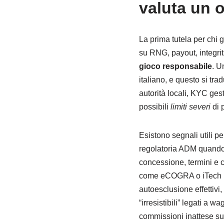
valuta un 
La prima tutela per chi 
su RNG, payout, integrità
gioco responsabile
. U
italiano, e questo si tra
autorità locali, KYC gest
possibili
limiti severi
di p
Esistono segnali utili pe
regolatoria ADM quando l’
concessione, termini e c
come eCOGRA o iTech Lab
autoesclusione effettivi
“irresistibili” legati a w
commissioni inattese su