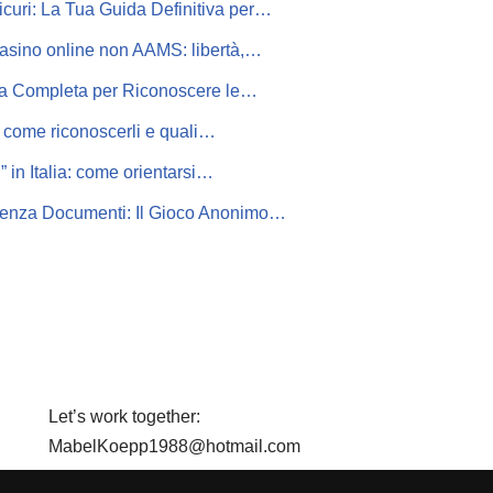
uri: La Tua Guida Definitiva per…
casino online non AAMS: libertà,…
a Completa per Riconoscere le…
: come riconoscerli e quali…
” in Italia: come orientarsi…
nza Documenti: Il Gioco Anonimo…
Let’s work together:
MabelKoepp1988@hotmail.com