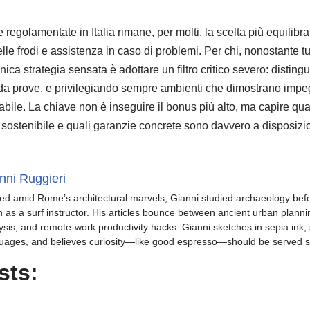
 regolamentate in Italia rimane, per molti, la scelta più equilibra
lle frodi e assistenza in caso di problemi. Per chi, nonostante tu
nica strategia sensata è adottare un filtro critico severo: distin
a prove, e privilegiando sempre ambienti che dimostrano impe
bile. La chiave non è inseguire il bonus più alto, ma capire qual
 sostenibile e quali garanzie concrete sono davvero a disposizi
nni Ruggieri
ed amid Rome’s architectural marvels, Gianni studied archaeology be
 as a surf instructor. His articles bounce between ancient urban plannin
ysis, and remote-work productivity hacks. Gianni sketches in sepia in
uages, and believes curiosity—like good espresso—should be served s
sts: