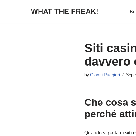
WHAT THE FREAK!
Bu
Skip
to
content
Siti cas
davvero 
by
Gianni Ruggieri
Sept
Che cosa s
perché atti
Quando si parla di
siti