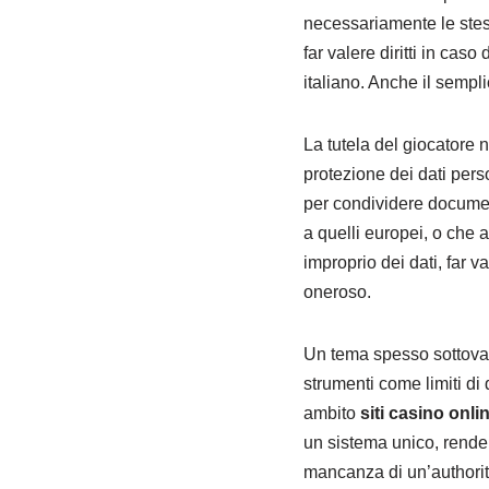
necessariamente le stess
far valere diritti in ca
italiano. Anche il sempl
La tutela del giocatore 
protezione dei dati perso
per condividere document
a quelli europei, o che 
improprio dei dati, far v
oneroso.
Un tema spesso sottovalu
strumenti come limiti di
ambito
siti casino onl
un sistema unico, renden
mancanza di un’authority