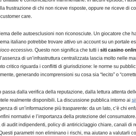
lla frustrazione di chi non riceve risposte, oppure ne riceve di c
 customer care.
blema delle autoesclusioni non riconosciute. Un giocatore che ha
tema italiano potrebbe trovare attivo un account su un portale 
ioco eccessivo
. Questo non significa che tutti i
siti casino onl
’assenza di un’infrastruttura centralizzata lascia molto nelle ma
o critico riguarda i conflitti di giurisdizione: le norme su pubblic
lmente, generando incomprensioni su cosa sia “lecito” o “corretto
passa dalla verifica della reputazione, dalla lettura attenta dell
tele realmente disponibili. La discussione pubblica intorno ai
si
igenza di un’informazione più trasparente: da un lato, c’è chi enfa
 confini normativi e l’importanza della protezione del consumatore. 
i audit indipendenti, policy di antiriciclaggio chiare, canali di r
uesti parametri non eliminano i rischi, ma aiutano a valutarli c