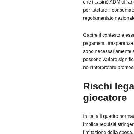
che i casinò ADM offran
per tutelare il consumat
regolamentato nazionale,
Capire il contesto è essen
pagamenti, trasparenza d
sono necessariamente sin
possono variare signific
nell’interpretare promes
Rischi lega
giocatore
In Italia il quadro norm
implica requisiti stringen
limitazione della spesa.