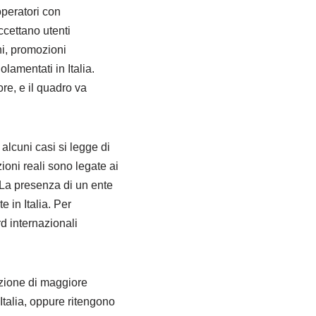
operatori con
ccettano utenti
chi, promozioni
lamentati in Italia.
re, e il quadro va
 alcuni casi si legge di
zioni reali sono legate ai
. La presenza di un ente
 in Italia. Per
d internazionali
zione di maggiore
Italia, oppure ritengono