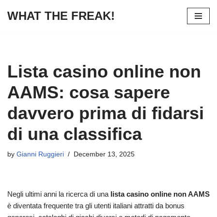
WHAT THE FREAK!
Skip
to
content
Lista casino online non
AAMS: cosa sapere
davvero prima di fidarsi
di una classifica
by
Gianni Ruggieri
December 13, 2025
Negli ultimi anni la ricerca di una
lista casino online non AAMS
è diventata frequente tra gli utenti italiani attratti da bonus