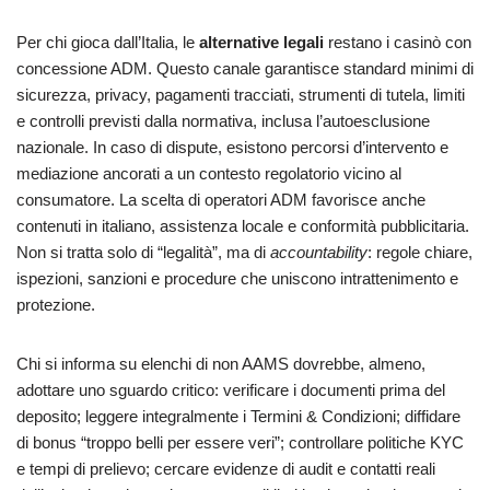
Per chi gioca dall’Italia, le
alternative legali
restano i casinò con
concessione ADM. Questo canale garantisce standard minimi di
sicurezza, privacy, pagamenti tracciati, strumenti di tutela, limiti
e controlli previsti dalla normativa, inclusa l’autoesclusione
nazionale. In caso di dispute, esistono percorsi d’intervento e
mediazione ancorati a un contesto regolatorio vicino al
consumatore. La scelta di operatori ADM favorisce anche
contenuti in italiano, assistenza locale e conformità pubblicitaria.
Non si tratta solo di “legalità”, ma di
accountability
: regole chiare,
ispezioni, sanzioni e procedure che uniscono intrattenimento e
protezione.
Chi si informa su elenchi di non AAMS dovrebbe, almeno,
adottare uno sguardo critico: verificare i documenti prima del
deposito; leggere integralmente i Termini & Condizioni; diffidare
di bonus “troppo belli per essere veri”; controllare politiche KYC
e tempi di prelievo; cercare evidenze di audit e contatti reali