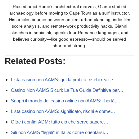
Raised amid Rome’s architectural marvels, Gianni studied
archaeology before moving to Cape Town as a surf instructor.
His articles bounce between ancient urban planning, indie film
score analysis, and remote-work productivity hacks. Gianni
sketches in sepia ink, speaks four Romance languages, and
believes curiosity—like good espresso—should be served
short and strong.
Related Posts:
Lista casino non AAMS: guida pratica, rischi reali e…
Casino Non AAMS Sicuri: La Tua Guida Definitiva per…
Scopri il mondo dei casino online non AAMS: libertà,…
Lista casino non AAMS: significato, rischi e come…
Oltre i confini ADM: tutto ciò che serve sapere…
Siti non AAMS “legali” in Italia: come orientarsi…