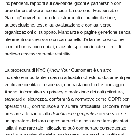
indipendenti, rapporti sul
payout
dei giochi e partnership con
provider di software riconosciuti. La sezione “Responsible
Gaming” dovrebbe includere strumenti di autolimitazione,
autoesclusione, test di autovalutazione e contatti verso
organizzazioni di supporto. Mancanze o pagine generiche senza
riferimenti concreti sono un campanello d’allarme, così come
termini bonus poco chiari, clausole sproporzionate o limiti di
prelievo eccessivamente restrittivi.
La procedura di
KYC
(Know Your Customer) è un altro
indicatore importante: i casinò affidabili richiedono documenti per
verificare identità e residenza, contrastando frodi e riciclaggio.
Anche l’informativa su privacy e protezione dei dati (cifratura,
standard di sicurezza, conformità a normative come GDPR per
operatori UE) contribuisce a misurare l’affidabilità. Occorre infine
prestare attenzione alla
distribuzione geografica
dei servizi: se
un operatore dichiara espressamente di non accettare giocatori
italiani, aggirare tale indicazione può comportare conseguenze