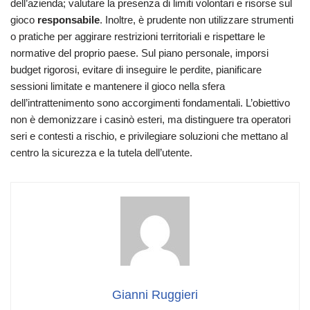
dell’azienda; valutare la presenza di limiti volontari e risorse sul
gioco
responsabile
. Inoltre, è prudente non utilizzare strumenti
o pratiche per aggirare restrizioni territoriali e rispettare le
normative del proprio paese. Sul piano personale, imporsi
budget rigorosi, evitare di inseguire le perdite, pianificare
sessioni limitate e mantenere il gioco nella sfera
dell’intrattenimento sono accorgimenti fondamentali. L’obiettivo
non è demonizzare i casinò esteri, ma distinguere tra operatori
seri e contesti a rischio, e privilegiare soluzioni che mettano al
centro la sicurezza e la tutela dell’utente.
Gianni Ruggieri