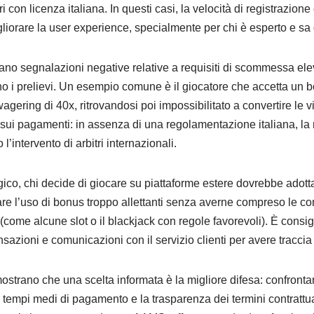
i con licenza italiana. In questi casi, la velocità di registrazione 
orare la user experience, specialmente per chi è esperto e sa ge
ano segnalazioni negative relative a requisiti di scommessa ele
o i prelievi. Un esempio comune è il giocatore che accetta un
 wagering di 40x, ritrovandosi poi impossibilitato a convertire le vin
 sui pagamenti: in assenza di una regolamentazione italiana, la 
l’intervento di arbitri internazionali.
egico, chi decide di giocare su piattaforme estere dovrebbe adott
tare l’uso di bonus troppo allettanti senza averne compreso le con
come alcune slot o il blackjack con regole favorevoli). È consigl
sazioni e comunicazioni con il servizio clienti per avere traccia
mostrano che una scelta informata è la migliore difesa: confronta
e i tempi medi di pagamento e la trasparenza dei termini contrattua