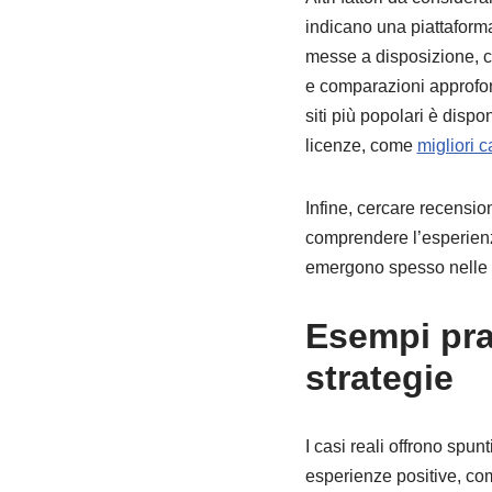
indicano una piattaforma
messe a disposizione, co
e comparazioni approfon
siti più popolari è dispo
licenze, come
migliori
Infine, cercare recension
comprendere l’esperienza
emergono spesso nelle t
Esempi prat
strategie
I casi reali offrono spu
esperienze positive, com