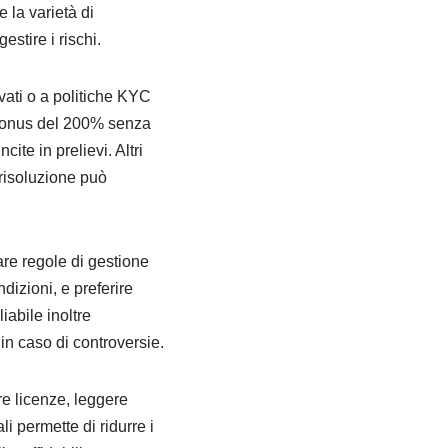
e la varietà di
stire i rischi.
vati o a politiche KYC
 bonus del 200% senza
cite in prelievi. Altri
risoluzione può
are regole di gestione
dizioni, e preferire
iabile inoltre
 in caso di controversie.
re licenze, leggere
li permette di ridurre i