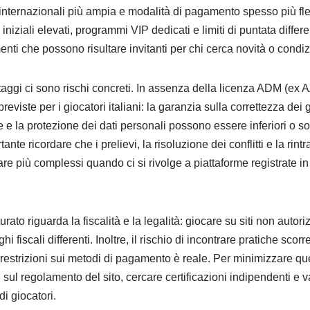
internazionali più ampia e modalità di pagamento spesso più fless
niziali elevati, programmi VIP dedicati e limiti di puntata differen
ementi che possono risultare invitanti per chi cerca novità o condizi
taggi ci sono rischi concreti. In assenza della licenza ADM (ex
reviste per i giocatori italiani: la garanzia sulla correttezza dei 
e e la protezione dei dati personali possono essere inferiori o s
tante ricordare che i prelievi, la risoluzione dei conflitti e la rintr
re più complessi quando ci si rivolge a piattaforme registrate in
ato riguarda la fiscalità e la legalità: giocare su siti non autor
hi fiscali differenti. Inoltre, il rischio di incontrare pratiche sco
estrizioni sui metodi di pagamento è reale. Per minimizzare ques
sul regolamento del sito, cercare certificazioni indipendenti e v
i giocatori.