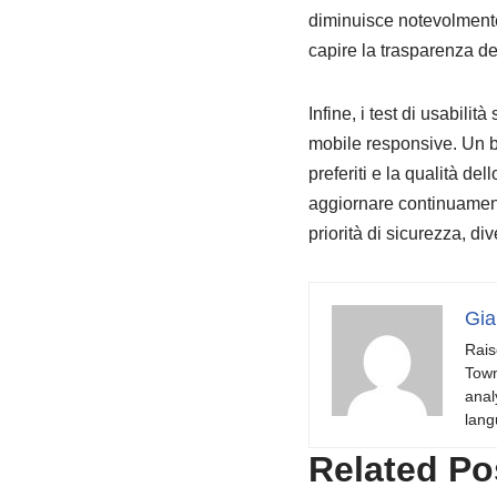
diminuisce notevolmente. 
capire la trasparenza de
Infine, i test di usabili
mobile responsive. Un buo
preferiti e la qualità de
aggiornare continuamente 
priorità di sicurezza, div
Gia
Rais
Town
anal
lang
Related Po