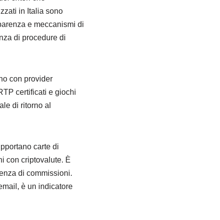
rizzati in Italia sono
asparenza e meccanismi di
enza di procedure di
rano con provider
TP certificati e giochi
le di ritorno al
upportano carte di
ni con criptovalute. È
esenza di commissioni.
 email, è un indicatore