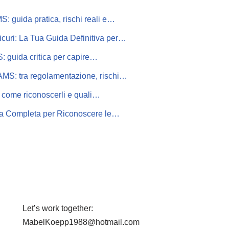
: guida pratica, rischi reali e…
uri: La Tua Guida Definitiva per…
S: guida critica per capire…
AMS: tra regolamentazione, rischi…
: come riconoscerli e quali…
a Completa per Riconoscere le…
Let’s work together:
MabelKoepp1988@hotmail.com