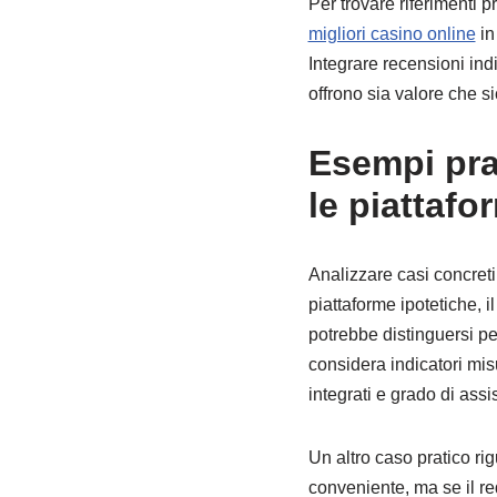
Per trovare riferimenti 
migliori casino online
in 
Integrare recensioni in
offrono sia valore che s
Esempi prat
le piattafo
Analizzare casi concreti
piattaforme ipotetiche, il
potrebbe distinguersi pe
considera indicatori mis
integrati e grado di assis
Un altro caso pratico r
conveniente, ma se il req