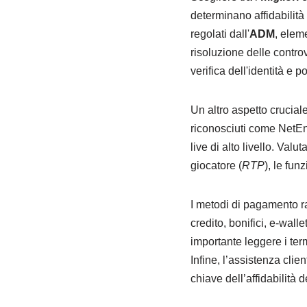
determinano affidabilità 
regolati dall'
ADM
, elem
risoluzione delle contro
verifica dell'identità e p
Un altro aspetto cruciale
riconosciuti come NetEnt
live di alto livello. Val
giocatore (
RTP
), le fun
I metodi di pagamento rap
credito, bonifici, e-wall
importante leggere i term
Infine, l’assistenza clie
chiave dell’affidabilità de