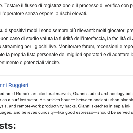
Testare il flusso di registrazione e il processo di verifica con pi
ll’operatore senza esporsi a rischi elevati.
tà su dispositivi mobili sono sempre più rilevanti: molti giocatori p
n caso di studio valuta la fluidità dell’interfaccia, la facilità di
llo streaming per i giochi live. Monitorare forum, recensioni e repo
la propria lista personale dei migliori operatori e di adattare la
ertimento e potenziali vincite.
nni Ruggieri
ed amid Rome’s architectural marvels, Gianni studied archaeology be
 as a surf instructor. His articles bounce between ancient urban plannin
ysis, and remote-work productivity hacks. Gianni sketches in sepia in
uages, and believes curiosity—like good espresso—should be served s
sts: