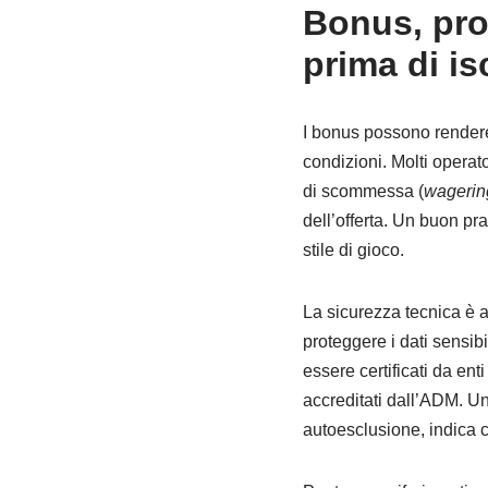
Bonus, pro
prima di is
I bonus possono rendere 
condizioni. Molti operat
di scommessa (
wagerin
dell’offerta. Un buon pra
stile di gioco.
La sicurezza tecnica è al
proteggere i dati sensib
essere certificati da ent
accreditati dall’ADM. Un
autoesclusione, indica c