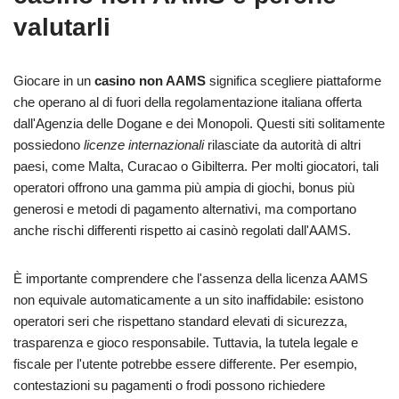
valutarli
Giocare in un
casino non AAMS
significa scegliere piattaforme
che operano al di fuori della regolamentazione italiana offerta
dall'Agenzia delle Dogane e dei Monopoli. Questi siti solitamente
possiedono
licenze internazionali
rilasciate da autorità di altri
paesi, come Malta, Curacao o Gibilterra. Per molti giocatori, tali
operatori offrono una gamma più ampia di giochi, bonus più
generosi e metodi di pagamento alternativi, ma comportano
anche rischi differenti rispetto ai casinò regolati dall'AAMS.
È importante comprendere che l'assenza della licenza AAMS
non equivale automaticamente a un sito inaffidabile: esistono
operatori seri che rispettano standard elevati di sicurezza,
trasparenza e gioco responsabile. Tuttavia, la tutela legale e
fiscale per l'utente potrebbe essere differente. Per esempio,
contestazioni su pagamenti o frodi possono richiedere