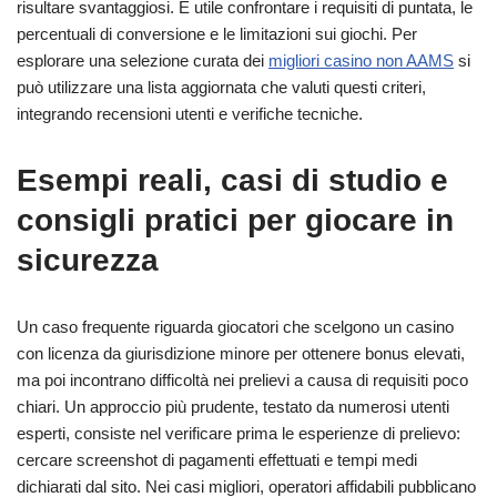
risultare svantaggiosi. È utile confrontare i requisiti di puntata, le
percentuali di conversione e le limitazioni sui giochi. Per
esplorare una selezione curata dei
migliori casino non AAMS
si
può utilizzare una lista aggiornata che valuti questi criteri,
integrando recensioni utenti e verifiche tecniche.
Esempi reali, casi di studio e
consigli pratici per giocare in
sicurezza
Un caso frequente riguarda giocatori che scelgono un casino
con licenza da giurisdizione minore per ottenere bonus elevati,
ma poi incontrano difficoltà nei prelievi a causa di requisiti poco
chiari. Un approccio più prudente, testato da numerosi utenti
esperti, consiste nel verificare prima le esperienze di prelievo:
cercare screenshot di pagamenti effettuati e tempi medi
dichiarati dal sito. Nei casi migliori, operatori affidabili pubblicano