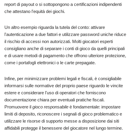
report di payout o si sottopongono a certificazioni indipendenti
che attestano l'equità dei giochi.
Un altro esempio riguarda la tutela del conto: attivare
l'autenticazione a due fattori e utilizzare password uniche riduce
il rischio di accessi non autorizzati. Molti giocatori esperti
consigliano anche di separare i conti di gioco da quelli principali
e di usare metodi di pagamento che offrono ulteriore protezione,
come i portafogli elettronici o le carte prepagate.
Infine, per minimizzare problemi legali e fiscali, è consigliabile
informarsi sulle normative del proprio paese riguardo le vincite
estere e considerare l'uso di operatori che forniscono
documentazione chiara per eventuali pratiche fiscali.
Promuovere il
gioco responsabile
è fondamentale: impostare
limiti di deposito, riconoscere i segnali di gioco problematico e
utilizzare le risorse di supporto messe a disposizione dai siti
affidabili protegge il benessere del giocatore nel lungo termine.