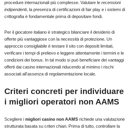
procedure internazionali più complesse. Valutare le
recensioni
indipendenti
, la presenza di certificazioni di fair play e i sistemi di
crittografia è fondamentale prima di depositare fondi.
Per il giocatore italiano è strategico bilanciare il desiderio di
offerte più vantaggiose con la necessità di protezione. Un
approccio consigliabile è testare il sito con depositi limitati,
verificare i tempi di prelievo e leggere attentamente i termini e le
condizioni dei bonus. In tal modo si può beneficiare dei vantaggi
offerti dai casino internazionali riducendo al minimo i rischi
associati all'assenza di regolamentazione locale.
Criteri concreti per individuare
i migliori operatori non AAMS
Scegliere i
migliori casino non AAMS
richiede una valutazione
strutturata basata su criteri chiari. Prima di tutto, controllare la