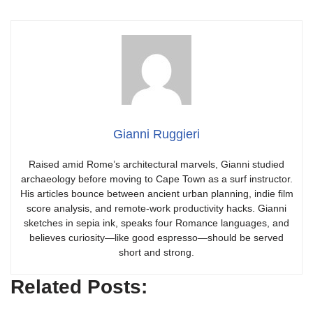
Gianni Ruggieri
Raised amid Rome’s architectural marvels, Gianni studied
archaeology before moving to Cape Town as a surf instructor.
His articles bounce between ancient urban planning, indie film
score analysis, and remote-work productivity hacks. Gianni
sketches in sepia ink, speaks four Romance languages, and
believes curiosity—like good espresso—should be served
short and strong.
Related Posts: