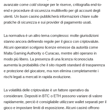
avanzate come
cold storage
per le riserve, crittografia end-to-
end e procedure di sicurezza multilivello per gli account degli
utenti. Un buon casino pubblicherà informazioni chiare sulle
pratiche di sicurezza e sui provider di pagamento usati.
La normativa è un altro tema complesso: molte giurisdizioni
stanno ancora definendo regole per il gioco con criptovalute.
Alcuni operatori scelgono licenze emesse da autorità come
Malta Gaming Authority o Curacao, mentre altri operano in
modo più libero. La presenza di una licenza riconosciuta
aumenta la probabilità che il sito rispetti standard di trasparenza
e protezione del giocatore, ma non elimina completamente i
rischi legati a mercati in rapida evoluzione.
La volatilità delle criptovalute è un fattore operativo da
considerare. Depositi in BTC o ETH possono variare di valore
rapidamente, perciò è consigliabile utilizzare wallet separati per il
gioco e impostare limiti di esposizione. Alcuni casinò offrono