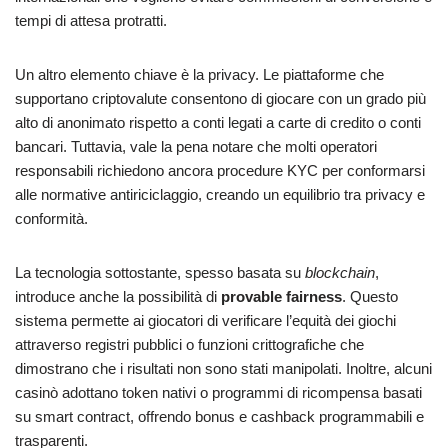
tempi di attesa protratti.
Un altro elemento chiave è la privacy. Le piattaforme che
supportano criptovalute consentono di giocare con un grado più
alto di anonimato rispetto a conti legati a carte di credito o conti
bancari. Tuttavia, vale la pena notare che molti operatori
responsabili richiedono ancora procedure KYC per conformarsi
alle normative antiriciclaggio, creando un equilibrio tra privacy e
conformità.
La tecnologia sottostante, spesso basata su
blockchain
,
introduce anche la possibilità di
provable fairness
. Questo
sistema permette ai giocatori di verificare l’equità dei giochi
attraverso registri pubblici o funzioni crittografiche che
dimostrano che i risultati non sono stati manipolati. Inoltre, alcuni
casinò adottano token nativi o programmi di ricompensa basati
su smart contract, offrendo bonus e cashback programmabili e
trasparenti.