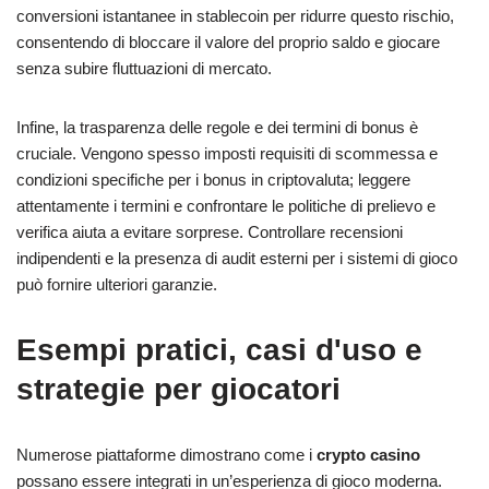
conversioni istantanee in stablecoin per ridurre questo rischio,
consentendo di bloccare il valore del proprio saldo e giocare
senza subire fluttuazioni di mercato.
Infine, la trasparenza delle regole e dei termini di bonus è
cruciale. Vengono spesso imposti requisiti di scommessa e
condizioni specifiche per i bonus in criptovaluta; leggere
attentamente i termini e confrontare le politiche di prelievo e
verifica aiuta a evitare sorprese. Controllare recensioni
indipendenti e la presenza di audit esterni per i sistemi di gioco
può fornire ulteriori garanzie.
Esempi pratici, casi d'uso e
strategie per giocatori
Numerose piattaforme dimostrano come i
crypto casino
possano essere integrati in un’esperienza di gioco moderna.