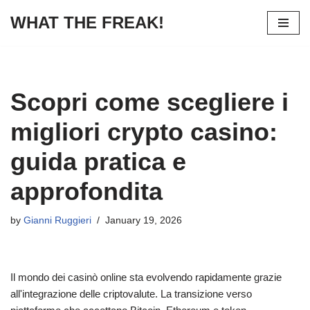
WHAT THE FREAK!
Skip
to
content
Scopri come scegliere i
migliori crypto casino:
guida pratica e
approfondita
by
Gianni Ruggieri
January 19, 2026
Il mondo dei casinò online sta evolvendo rapidamente grazie
all'integrazione delle criptovalute. La transizione verso