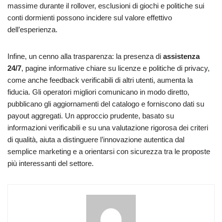
massime durante il rollover, esclusioni di giochi e politiche sui
conti dormienti possono incidere sul valore effettivo
dell’esperienza.
Infine, un cenno alla trasparenza: la presenza di
assistenza
24/7
, pagine informative chiare su licenze e politiche di privacy,
come anche feedback verificabili di altri utenti, aumenta la
fiducia. Gli operatori migliori comunicano in modo diretto,
pubblicano gli aggiornamenti del catalogo e forniscono dati su
payout aggregati. Un approccio prudente, basato su
informazioni verificabili e su una valutazione rigorosa dei criteri
di qualità, aiuta a distinguere l’innovazione autentica dal
semplice marketing e a orientarsi con sicurezza tra le proposte
più interessanti del settore.