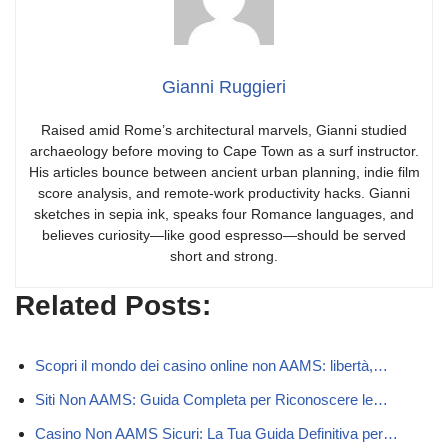
Gianni Ruggieri
Raised amid Rome’s architectural marvels, Gianni studied
archaeology before moving to Cape Town as a surf instructor.
His articles bounce between ancient urban planning, indie film
score analysis, and remote-work productivity hacks. Gianni
sketches in sepia ink, speaks four Romance languages, and
believes curiosity—like good espresso—should be served
short and strong.
Related Posts:
Scopri il mondo dei casino online non AAMS: libertà,…
Siti Non AAMS: Guida Completa per Riconoscere le…
Casino Non AAMS Sicuri: La Tua Guida Definitiva per…