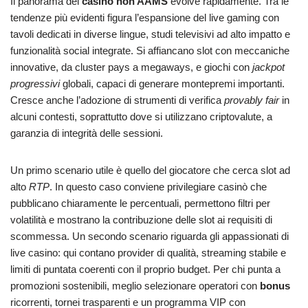
Il panorama dei
casino non AAMS
evolve rapidamente. Tra le
tendenze più evidenti figura l’espansione del live gaming con
tavoli dedicati in diverse lingue, studi televisivi ad alto impatto e
funzionalità social integrate. Si affiancano slot con meccaniche
innovative, da cluster pays a megaways, e giochi con
jackpot
progressivi
globali, capaci di generare montepremi importanti.
Cresce anche l’adozione di strumenti di verifica
provably fair
in
alcuni contesti, soprattutto dove si utilizzano criptovalute, a
garanzia di integrità delle sessioni.
Un primo scenario utile è quello del giocatore che cerca slot ad
alto
RTP
. In questo caso conviene privilegiare casinò che
pubblicano chiaramente le percentuali, permettono filtri per
volatilità e mostrano la contribuzione delle slot ai requisiti di
scommessa. Un secondo scenario riguarda gli appassionati di
live casino: qui contano provider di qualità, streaming stabile e
limiti di puntata coerenti con il proprio budget. Per chi punta a
promozioni sostenibili, meglio selezionare operatori con
bonus
ricorrenti, tornei trasparenti e un programma VIP con