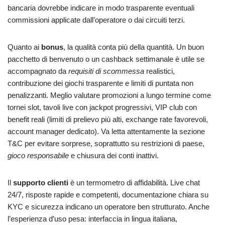
bancaria dovrebbe indicare in modo trasparente eventuali
commissioni applicate dall’operatore o dai circuiti terzi.
Quanto ai
bonus
, la qualità conta più della quantità. Un buon
pacchetto di benvenuto o un cashback settimanale è utile se
accompagnato da
requisiti di scommessa
realistici,
contribuzione dei giochi trasparente e limiti di puntata non
penalizzanti. Meglio valutare promozioni a lungo termine come
tornei slot, tavoli live con jackpot progressivi, VIP club con
benefit reali (limiti di prelievo più alti, exchange rate favorevoli,
account manager dedicato). Va letta attentamente la sezione
T&C per evitare sorprese, soprattutto su restrizioni di paese,
gioco responsabile
e chiusura dei conti inattivi.
Il
supporto clienti
è un termometro di affidabilità. Live chat
24/7, risposte rapide e competenti, documentazione chiara su
KYC e sicurezza indicano un operatore ben strutturato. Anche
l’esperienza d’uso pesa: interfaccia in lingua italiana,