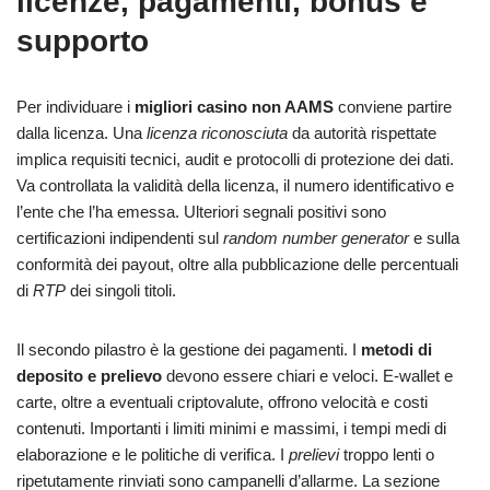
licenze, pagamenti, bonus e
supporto
Per individuare i
migliori casino non AAMS
conviene partire
dalla licenza. Una
licenza riconosciuta
da autorità rispettate
implica requisiti tecnici, audit e protocolli di protezione dei dati.
Va controllata la validità della licenza, il numero identificativo e
l’ente che l’ha emessa. Ulteriori segnali positivi sono
certificazioni indipendenti sul
random number generator
e sulla
conformità dei payout, oltre alla pubblicazione delle percentuali
di
RTP
dei singoli titoli.
Il secondo pilastro è la gestione dei pagamenti. I
metodi di
deposito e prelievo
devono essere chiari e veloci. E-wallet e
carte, oltre a eventuali criptovalute, offrono velocità e costi
contenuti. Importanti i limiti minimi e massimi, i tempi medi di
elaborazione e le politiche di verifica. I
prelievi
troppo lenti o
ripetutamente rinviati sono campanelli d’allarme. La sezione