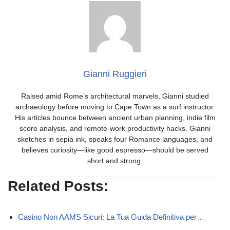
Gianni Ruggieri
Raised amid Rome’s architectural marvels, Gianni studied
archaeology before moving to Cape Town as a surf instructor.
His articles bounce between ancient urban planning, indie film
score analysis, and remote-work productivity hacks. Gianni
sketches in sepia ink, speaks four Romance languages, and
believes curiosity—like good espresso—should be served
short and strong.
Related Posts:
Casino Non AAMS Sicuri: La Tua Guida Definitiva per…