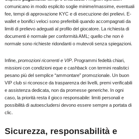
comunicano in modo esplicito soglie minime/massime, eventuali
fee, tempi di approvazione KYC e di esecuzione dei prelievi. E-
wallet e bonifici veloci sono preferibili quando accompagnati da
limiti di prelievo adeguati al profilo del giocatore. La richiesta di
documenti è normale per conformità AML; quello che non è
normale sono richieste ridondanti o mutevoli senza spiegazioni.
Infine,
promozioni ricorrenti e VIP
. Programmi fedeltà chiari,
missioni con condizioni eque e cashback con termini realistici
pesano più del semplice “ammontare” promozionale. Un buon
VIP club si riconosce da trasparenza dei livelli, premi verificabili
e assistenza dedicata, non da promesse generiche. In ogni
caso, la priorità resta il gioco responsabile: limiti personali e
possibilità di autoescludersi devono essere sempre a portata di
clic.
Sicurezza, responsabilità e