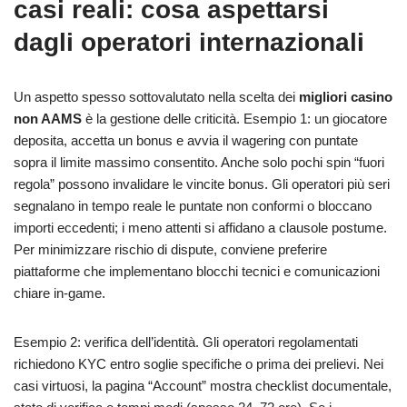
casi reali: cosa aspettarsi
dagli operatori internazionali
Un aspetto spesso sottovalutato nella scelta dei
migliori casino
non AAMS
è la gestione delle criticità. Esempio 1: un giocatore
deposita, accetta un bonus e avvia il wagering con puntate
sopra il limite massimo consentito. Anche solo pochi spin “fuori
regola” possono invalidare le vincite bonus. Gli operatori più seri
segnalano in tempo reale le puntate non conformi o bloccano
importi eccedenti; i meno attenti si affidano a clausole postume.
Per minimizzare rischio di dispute, conviene preferire
piattaforme che implementano blocchi tecnici e comunicazioni
chiare in-game.
Esempio 2: verifica dell’identità. Gli operatori regolamentati
richiedono KYC entro soglie specifiche o prima dei prelievi. Nei
casi virtuosi, la pagina “Account” mostra checklist documentale,