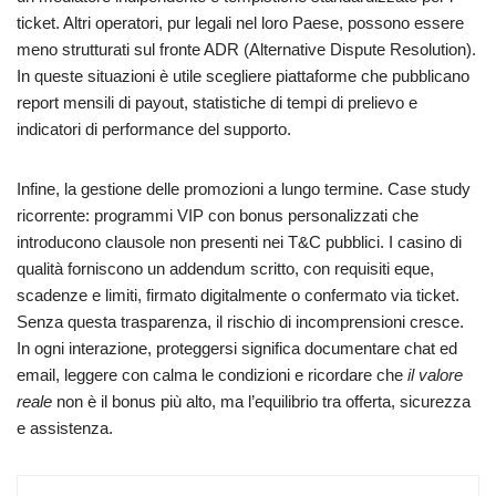
ticket. Altri operatori, pur legali nel loro Paese, possono essere
meno strutturati sul fronte ADR (Alternative Dispute Resolution).
In queste situazioni è utile scegliere piattaforme che pubblicano
report mensili di payout, statistiche di tempi di prelievo e
indicatori di performance del supporto.
Infine, la gestione delle promozioni a lungo termine. Case study
ricorrente: programmi VIP con bonus personalizzati che
introducono clausole non presenti nei T&C pubblici. I casino di
qualità forniscono un addendum scritto, con requisiti eque,
scadenze e limiti, firmato digitalmente o confermato via ticket.
Senza questa trasparenza, il rischio di incomprensioni cresce.
In ogni interazione, proteggersi significa documentare chat ed
email, leggere con calma le condizioni e ricordare che
il valore
reale
non è il bonus più alto, ma l’equilibrio tra offerta, sicurezza
e assistenza.