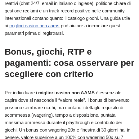
reattivi (chat 24/7, email in italiano o inglese), politiche chiare di
gestione reclami e un track record positivo nelle community
internazionali contano quanto il catalogo giochi. Una guida utile
ai
migliori casino non aams
può aiutare a incrociare questi
parametri prima di registrarsi.
Bonus, giochi, RTP e
pagamenti: cosa osservare per
scegliere con criterio
Per individuare i
migliori casino non AAMS
è essenziale
capire dove si nasconde il “valore reale”. I bonus di benvenuto
possono sembrare ricchi, ma contano i dettagli: requisito di
scommessa (wagering), tempo a disposizione, puntata
massima ammessa durante il playthrough e contributo dei
giochi. Un bonus con wagering 20x e finestra di 30 giorni ha, in
genere, valore superiore a un 100% con wagering 50x su 7