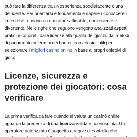
può fare la differenza tra un'esperienza soddisfacente e una
deludente. Per orientarsi è fondamentale sapere riconoscere i
criteri che rendono un operatore affidabile, conveniente e
divertente. Nelle righe che seguono vengono analizzati aspetti
pratici e concreti: dalle licenze alla qualità dei giochi, dai metodi
di pagamento ai termini dei bonus, con consigli utili per
selezionare i
migliori casinò online
in base ai propri obiettivi di
gioco.
Licenze, sicurezza e
protezione dei giocatori: cosa
verificare
La prima verifica da fare quando si valuta un casinò online
riguarda la presenza di una
licenza
valida e riconosciuta. Un
operatore autorizzato è soggetto a regole di controllo che