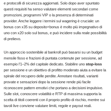
e protocolli di sicurezza aggiornati. Solo dopo aver spuntato
questi requisiti ha senso valutare elementi secondari come
promozioni, programmi VIP o la presenza di determinati
provider. Anche leggere i termini sul wagering è cruciale: un
bonus con x35 su deposito+bonus è molto più impegnativo di
uno con x20 solo sul bonus, e può incidere sulla reale possibilità
di prelievo.
Un approccio sostenibile al bankroll può basarsi su un budget
mensile fisso e frazioni di puntata contenute per sessione, ad
esempio l’1–2% del capitale dedicato. Stabilire uno
stop-loss
per sessione e un obiettivo di profitto moderato aiuta a evitare la
spirale del recupero delle perdite. Annotare risultati, varianti
provate e sensazioni dopo la sessione rende più facile
riconoscere pattern emotivi che portano a decisioni impulsive.
Sulle slot, conoscere
volatilità
e RTP di massima supporta la
scelta di titoli coerenti con il proprio profilo di rischio, mentre sui
tavoli live conviene valutare limiti, regole e payout reali.