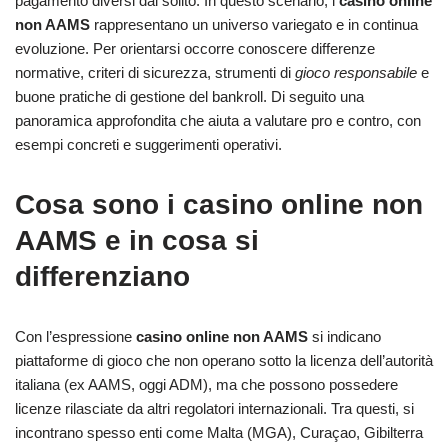
pagamento diversi dal solito. In questo scenario, i
casino online
non AAMS
rappresentano un universo variegato e in continua
evoluzione. Per orientarsi occorre conoscere differenze
normative, criteri di sicurezza, strumenti di
gioco responsabile
e
buone pratiche di gestione del bankroll. Di seguito una
panoramica approfondita che aiuta a valutare pro e contro, con
esempi concreti e suggerimenti operativi.
Cosa sono i casino online non
AAMS e in cosa si
differenziano
Con l’espressione
casino online non AAMS
si indicano
piattaforme di gioco che non operano sotto la licenza dell’autorità
italiana (ex AAMS, oggi ADM), ma che possono possedere
licenze rilasciate da altri regolatori internazionali. Tra questi, si
incontrano spesso enti come Malta (MGA), Curaçao, Gibilterra