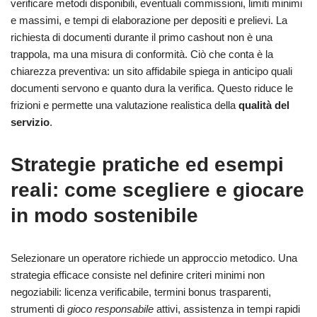
verificare metodi disponibili, eventuali commissioni, limiti minimi
e massimi, e tempi di elaborazione per depositi e prelievi. La
richiesta di documenti durante il primo cashout non è una
trappola, ma una misura di conformità. Ciò che conta è la
chiarezza preventiva: un sito affidabile spiega in anticipo quali
documenti servono e quanto dura la verifica. Questo riduce le
frizioni e permette una valutazione realistica della
qualità del
servizio
.
Strategie pratiche ed esempi
reali: come scegliere e giocare
in modo sostenibile
Selezionare un operatore richiede un approccio metodico. Una
strategia efficace consiste nel definire criteri minimi non
negoziabili: licenza verificabile, termini bonus trasparenti,
strumenti di
gioco responsabile
attivi, assistenza in tempi rapidi