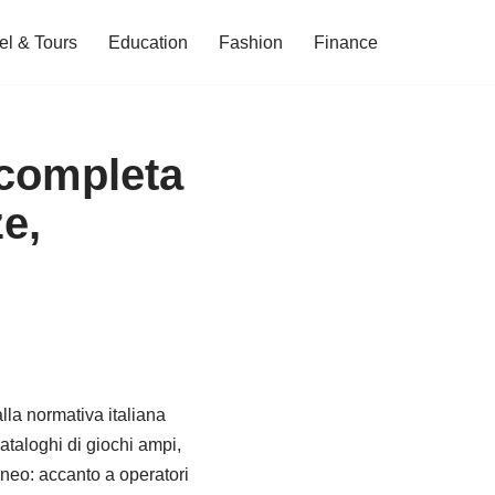
el & Tours
Education
Fashion
Finance
 completa
ze,
la normativa italiana
cataloghi di giochi ampi,
neo: accanto a operatori