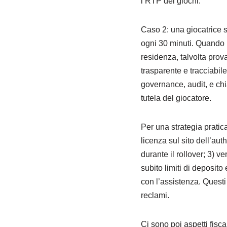
l’RTP dei giochi.
Caso 2: una giocatrice s
ogni 30 minuti. Quando r
residenza, talvolta prov
trasparente e tracciabile
governance, audit, e chi
tutela del giocatore.
Per una strategia pratic
licenza sul sito dell’aut
durante il rollover; 3) ve
subito limiti di deposit
con l’assistenza. Questi
reclami.
Ci sono poi aspetti fisca