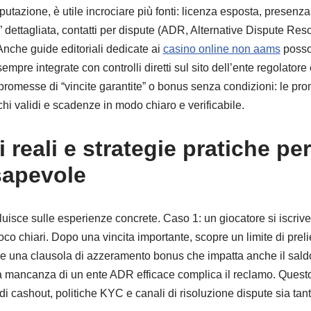
eputazione, è utile incrociare più fonti: licenza esposta, presenz
ettagliata, contatti per dispute (ADR, Alternative Dispute Reso
Anche guide editoriali dedicate ai
casino online non aams
posso
pre integrate con controlli diretti sul sito dell’ente regolatore 
i promesse di “vincite garantite” o bonus senza condizioni: le pr
hi validi e scadenze in modo chiaro e verificabile.
i reali e strategie pratiche pe
apevole
luisce sulle esperienze concrete. Caso 1: un giocatore si iscriv
o chiari. Dopo una vincita importante, scopre un limite di preli
 e una clausola di azzeramento bonus che impatta anche il saldo
a mancanza di un ente ADR efficace complica il reclamo. Questo
i di cashout, politiche KYC e canali di risoluzione dispute sia ta