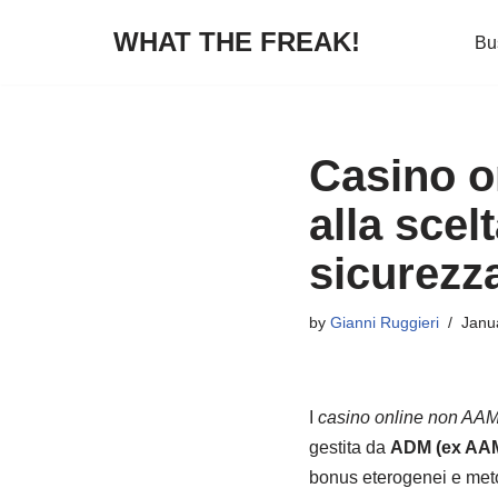
WHAT THE FREAK!
Bu
Skip
to
content
Casino o
alla scel
sicurezza
by
Gianni Ruggieri
Janu
I
casino online non AA
gestita da
ADM (ex AA
bonus eterogenei e meto