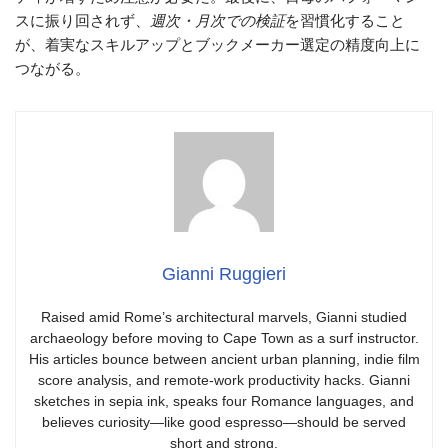
スに振り回されず、
週次・月次での検証
を習慣化すること
が、着実なスキルアップとブックメーカー選定の精度向上に
つながる。
Gianni Ruggieri
Raised amid Rome’s architectural marvels, Gianni studied
archaeology before moving to Cape Town as a surf instructor.
His articles bounce between ancient urban planning, indie film
score analysis, and remote-work productivity hacks. Gianni
sketches in sepia ink, speaks four Romance languages, and
believes curiosity—like good espresso—should be served
short and strong.