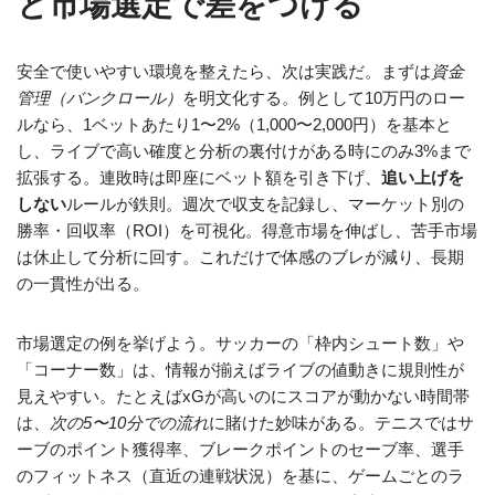
と市場選定で差をつける
安全で使いやすい環境を整えたら、次は実践だ。まずは
資金
管理（バンクロール）
を明文化する。例として10万円のロー
ルなら、1ベットあたり1〜2%（1,000〜2,000円）を基本と
し、ライブで高い確度と分析の裏付けがある時にのみ3%まで
拡張する。連敗時は即座にベット額を引き下げ、
追い上げを
しない
ルールが鉄則。週次で収支を記録し、マーケット別の
勝率・回収率（ROI）を可視化。得意市場を伸ばし、苦手市場
は休止して分析に回す。これだけで体感のブレが減り、長期
の一貫性が出る。
市場選定の例を挙げよう。サッカーの「枠内シュート数」や
「コーナー数」は、情報が揃えばライブの値動きに規則性が
見えやすい。たとえばxGが高いのにスコアが動かない時間帯
は、
次の5〜10分での流れ
に賭けた妙味がある。テニスではサ
ーブのポイント獲得率、ブレークポイントのセーブ率、選手
のフィットネス（直近の連戦状況）を基に、ゲームごとのラ