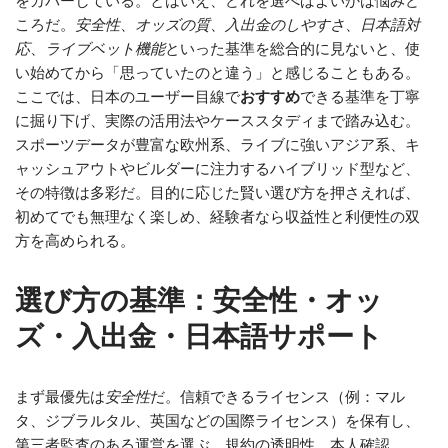
をカバーしている。とはいえ、どれを選べばよいかは悩みど
ころだ。
安全性
、
オッズの質
、
入出金のしやすさ
、
日本語対
応
、
ライブベット機能
といった基準を総合的に見ないと、使
い始めてから「思っていたのと違う」と感じることもある。
ここでは、日本のユーザー目線で
おすすめ
できる基準を丁寧
に掘り下げ、実際の活用法やケーススタディまで踏み込む。
スポーツデータが豊富な欧州系、ライブに強いアジア系、キ
ャッシュアウトやビルダーに注力するハイブリッド型など、
その特徴は多彩だ。目的に応じた賢い選び方を押さえれば、
初めてでも無理なく楽しめ、経験者なら収益性と利便性の双
方を高められる。
選び方の基準：安全性・オッ
ズ・入出金・日本語サポート
まず最優先は
安全性
だ。信頼できるライセンス（例：マル
タ、ジブラルタル、英国などの国際ライセンス）を保有し、
第三者監査のある運営を選ぶ。規約の透明性、本人確認