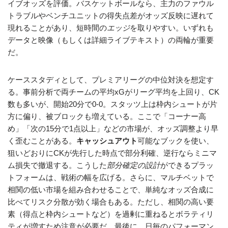
イブオッズを評価。バスケットボールなら、主力のファウル
トラブルやベンチユニットの得失点差がオッズ反映に遅れて
現れることがあり、短時間の
エッジ
を取りやすい。いずれも
データと映像（もしくは詳細ライブテキスト）の両輪が重要
だ。
ケーススタディとして、プレミアリーグの中位対決を想定す
る。事前分析で両チームの平均xGがリーグ平均を上回り、CK
数も多いが、開始20分で0-0。スタッツ上は枠内シュートが片
方に偏り、被ブロックも増えている。ここで「コーナー高
め」「次の15分で1点以上」などの市場が、オッズ調整より早
く歪むことがある。
キャッシュアウト
可能なブックを使い、
狙いどおりにCKが先行した時点で部分利確、逆行ならミニマ
ム損失で撤退する。こうした
部分確定の設計
ができるプラッ
トフォームは、戦術の幅を広げる。さらに、マルチベットで
相関の低い市場を組み合わせることで、単純なオッズ合成に
比べてリスク分散が効く場合もある。ただし、相関の高い要
素（得点と枠内シュートなど）を過剰に重ねるとボラティリ
ティが増すため注意が必要だ。最後に、日毎のパフォーマン