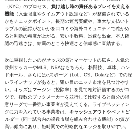
（KYC）のプロセス、
負け越し時の責任あるプレイを支える
機能
（入金限度やタイムアウト設定など）が整備されている
かもチェックポイント。長期の運営実績や、重大な支払いト
ラブルの記録がないかを口コミや海外コミュニティで確かめ
ると判断の精度が上がる。安い手数料、迅速な出金、本人確
認の迅速さは、結局のところ快適さと信頼感に直結する。
次に重視したいのが
オッズの質
とマーケットの広さ。人気の
欧州サッカーやMLB、NBAはもちろん、格闘技、卓球、ハン
ドボール、さらには
eスポーツ
（LoL、CS、Dotaなど）での深
いラインナップがあると、狙い目のニッチ市場を見つけやす
い。オッズはマージン（控除率）を見て相対評価するのがコ
ツで、複数のブックメーカーを並行して比較すると自分の得
意リーグで一番強い事業者が見えてくる。ライブベッティン
グに力を入れている事業者は、
キャッシュアウト
や
ベットビ
ルダー
（同一試合内の複数市場を組み合わせる機能）の質が
高い傾向にあり、短時間での戦略的なエッジを取りやすい。