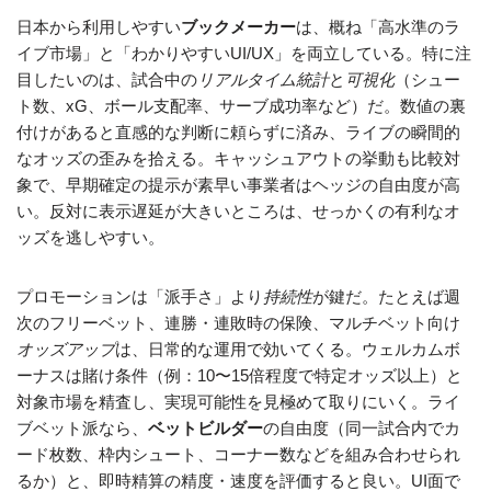
日本から利用しやすい
ブックメーカー
は、概ね「高水準のラ
イブ市場」と「わかりやすいUI/UX」を両立している。特に注
目したいのは、試合中の
リアルタイム統計
と
可視化
（シュー
ト数、xG、ボール支配率、サーブ成功率など）だ。数値の裏
付けがあると直感的な判断に頼らずに済み、ライブの瞬間的
なオッズの歪みを拾える。キャッシュアウトの挙動も比較対
象で、早期確定の提示が素早い事業者はヘッジの自由度が高
い。反対に表示遅延が大きいところは、せっかくの有利なオ
ッズを逃しやすい。
プロモーションは「派手さ」より
持続性
が鍵だ。たとえば週
次のフリーベット、連勝・連敗時の保険、マルチベット向け
オッズアップ
は、日常的な運用で効いてくる。ウェルカムボ
ーナスは賭け条件（例：10〜15倍程度で特定オッズ以上）と
対象市場を精査し、実現可能性を見極めて取りにいく。ライ
ブベット派なら、
ベットビルダー
の自由度（同一試合内でカ
ード枚数、枠内シュート、コーナー数などを組み合わせられ
るか）と、即時精算の精度・速度を評価すると良い。UI面で