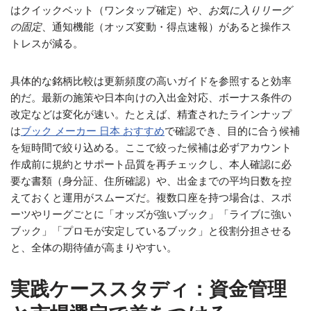
はクイックベット（ワンタップ確定）や、
お気に入りリーグ
の固定
、通知機能（オッズ変動・得点速報）があると操作ス
トレスが減る。
具体的な銘柄比較は更新頻度の高いガイドを参照すると効率
的だ。最新の施策や日本向けの入出金対応、ボーナス条件の
改定などは変化が速い。たとえば、精査されたラインナップ
は
ブック メーカー 日本 おすすめ
で確認でき、目的に合う候補
を短時間で絞り込める。ここで絞った候補は必ずアカウント
作成前に規約とサポート品質を再チェックし、本人確認に必
要な書類（身分証、住所確認）や、出金までの平均日数を控
えておくと運用がスムーズだ。複数口座を持つ場合は、スポ
ーツやリーグごとに「オッズが強いブック」「ライブに強い
ブック」「プロモが安定しているブック」と役割分担させる
と、全体の期待値が高まりやすい。
実践ケーススタディ：資金管理