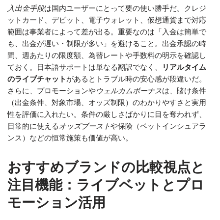
入出金手段
は国内ユーザーにとって要の使い勝手だ。クレジ
ットカード、デビット、電子ウォレット、仮想通貨まで対応
範囲は事業者によって差が出る。重要なのは「入金は簡単で
も、出金が遅い・制限が多い」を避けること。出金承認の時
間、週あたりの限度額、為替レートや手数料の明示を確認し
ておく。日本語サポートは単なる翻訳でなく、
リアルタイム
のライブチャット
があるとトラブル時の安心感が段違いだ。
さらに、プロモーションや
ウェルカムボーナス
は、賭け条件
（出金条件、対象市場、オッズ制限）のわかりやすさと実用
性を評価に入れたい。条件の厳しさばかりに目を奪われず、
日常的に使える
オッズブースト
や保険（ベットインシュアラ
ンス）などの恒常施策も価値が高い。
おすすめブランドの比較視点と
注目機能：ライブベットとプロ
モーション活用