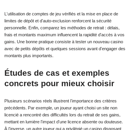
L'utilisation de comptes de jeu vérifiés et la mise en place de
limites de dépôt et d'auto-exclusion renforcent la sécurité
personnelle. Enfin, comparez les méthodes de retrait : délais,
frais et montants maximum influencent la rapidité d'accès à vos
gains. Une bonne pratique consiste à tester un nouveau casino
avec de petits dépôts et quelques sessions avant d'engager des
montants plus importants.
Études de cas et exemples
concrets pour mieux choisir
Plusieurs scénarios réels illustrent l'importance des critères
précédents. Par exemple, un joueur ayant choisi un site non
licencié a rencontré des difficultés lors du retrait de ses gains,
mettant en lumière l'impact d'une licence absente ou douteuse.
À l'inverse, un autre joueur qui a privilégié un casino disposant