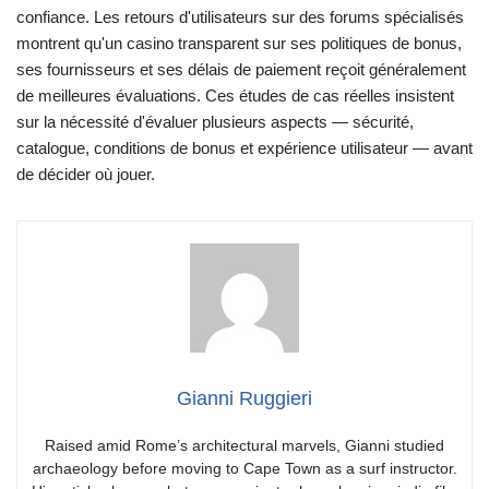
confiance. Les retours d'utilisateurs sur des forums spécialisés
montrent qu'un casino transparent sur ses politiques de bonus,
ses fournisseurs et ses délais de paiement reçoit généralement
de meilleures évaluations. Ces études de cas réelles insistent
sur la nécessité d'évaluer plusieurs aspects — sécurité,
catalogue, conditions de bonus et expérience utilisateur — avant
de décider où jouer.
Gianni Ruggieri
Raised amid Rome’s architectural marvels, Gianni studied
archaeology before moving to Cape Town as a surf instructor.