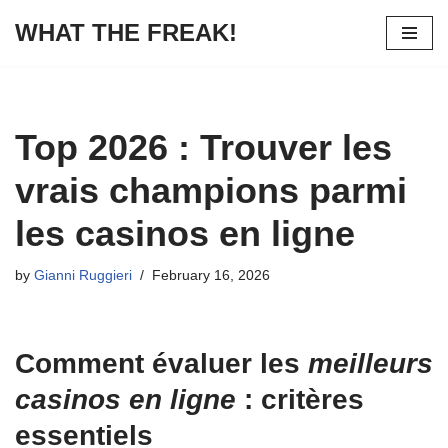
WHAT THE FREAK!
Skip
to
content
Top 2026 : Trouver les
vrais champions parmi
les casinos en ligne
by
Gianni Ruggieri
February 16, 2026
Comment évaluer les
meilleurs
casinos en ligne
: critères
essentiels