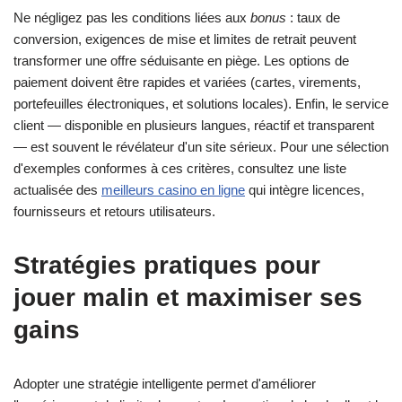
Ne négligez pas les conditions liées aux
bonus
: taux de
conversion, exigences de mise et limites de retrait peuvent
transformer une offre séduisante en piège. Les options de
paiement doivent être rapides et variées (cartes, virements,
portefeuilles électroniques, et solutions locales). Enfin, le service
client — disponible en plusieurs langues, réactif et transparent
— est souvent le révélateur d'un site sérieux. Pour une sélection
d'exemples conformes à ces critères, consultez une liste
actualisée des
meilleurs casino en ligne
qui intègre licences,
fournisseurs et retours utilisateurs.
Stratégies pratiques pour
jouer malin et maximiser ses
gains
Adopter une stratégie intelligente permet d'améliorer