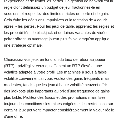
l'expérience et de limiter les pertes. La gestion de bankroll est la
règle d'or : définissez un budget de jeu, fractionnez-le en
sessions et respectez des limites strictes de perte et de gain.
Cela évite les décisions impulsives et la tentation de « courir
après » les pertes. Pour les jeux de table, apprenez les règles et
les probabilités : le blackjack et certaines variantes de vidéo
poker offrent un avantage joueur plus faible lorsqu'on applique
une stratégie optimale.
Choisissez vos jeux en fonction du taux de retour au joueur
(RTP) : privilégiez ceux qui affichent un RTP élevé et une
volatilité adaptée à votre profil. Les machines à sous à faible
volatilité conviennent si vous voulez des gains fréquents mais
modestes, tandis que les jeux à haute volatilité peuvent offrir
des jackpots plus importants au prix d'une fréquence de gains
plus faible. Profitez des
bonus
et des promotions mais lisez
toujours les conditions : les mises exigées et les restrictions sur
certains jeux peuvent impacter considérablement la valeur réelle
d'une offre.