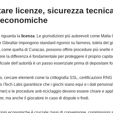
tare
licenze
, sicurezza tecnic
i economiche
e riguarda la
licenza
. Le giurisdizioni più autorevoli come Malta
ibraltar impongono standard rigorosi su fairness, tutela del gi
ze, come quella di Curacao, possono offrire procedure più snelle 
re la differenza è fondamentale per proteggere il proprio capita
ficiale dell’autorità è un passo essenziale prima di depositare fo
co, cercare elementi come la crittografia SSL, certificazioni RNG 
ech Labs garantisce che i giochi siano equi e i dati personali p
) e le procedure anti-riciclaggio devono essere chiare e appli
re, ma anche il giocatore in caso di dispute o frodi.
zioni economiche è cruciale: tassi di conversione, commissioni sui