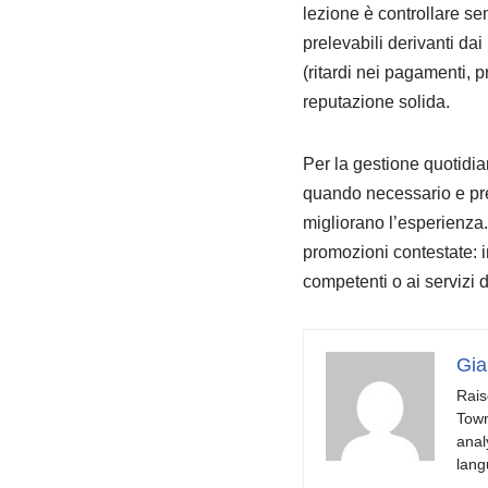
lezione è controllare sem
prelevabili derivanti dai
(ritardi nei pagamenti, p
reputazione solida.
Per la gestione quotidia
quando necessario e pre
migliorano l’esperienza.
promozioni contestate: i
competenti o ai servizi d
Gia
Rais
Town
anal
lang