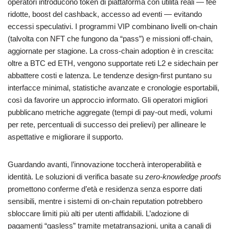
operatori introducono token di piattaforma con utilità reali — fee
ridotte, boost del cashback, accesso ad eventi — evitando
eccessi speculativi. I programmi VIP combinano livelli on-chain
(talvolta con NFT che fungono da “pass”) e missioni off-chain,
aggiornate per stagione. La cross-chain adoption è in crescita:
oltre a BTC ed ETH, vengono supportate reti L2 e sidechain per
abbattere costi e latenza. Le tendenze design-first puntano su
interfacce minimal, statistiche avanzate e cronologie esportabili,
così da favorire un approccio informato. Gli operatori migliori
pubblicano metriche aggregate (tempi di pay-out medi, volumi
per rete, percentuali di successo dei prelievi) per allineare le
aspettative e migliorare il supporto.
Guardando avanti, l’innovazione toccherà interoperabilità e
identità. Le soluzioni di verifica basate su
zero-knowledge proofs
promettono conferme d’età e residenza senza esporre dati
sensibili, mentre i sistemi di on-chain reputation potrebbero
sbloccare limiti più alti per utenti affidabili. L’adozione di
pagamenti “gasless” tramite metatransazioni, unita a canali di