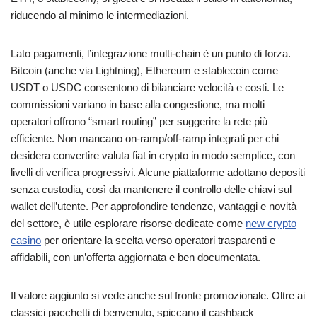
riducendo al minimo le intermediazioni.
Lato pagamenti, l’integrazione multi-chain è un punto di forza.
Bitcoin (anche via Lightning), Ethereum e stablecoin come
USDT o USDC consentono di bilanciare velocità e costi. Le
commissioni variano in base alla congestione, ma molti
operatori offrono “smart routing” per suggerire la rete più
efficiente. Non mancano on-ramp/off-ramp integrati per chi
desidera convertire valuta fiat in crypto in modo semplice, con
livelli di verifica progressivi. Alcune piattaforme adottano depositi
senza custodia, così da mantenere il controllo delle chiavi sul
wallet dell’utente. Per approfondire tendenze, vantaggi e novità
del settore, è utile esplorare risorse dedicate come
new crypto
casino
per orientare la scelta verso operatori trasparenti e
affidabili, con un’offerta aggiornata e ben documentata.
Il valore aggiunto si vede anche sul fronte promozionale. Oltre ai
classici pacchetti di benvenuto, spiccano il cashback