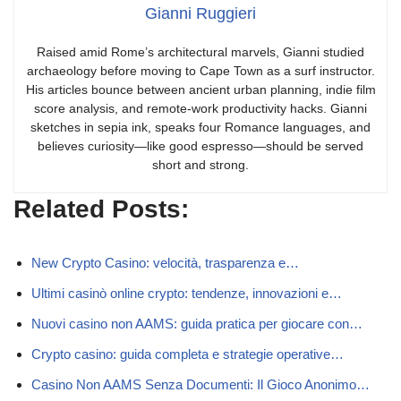
Gianni Ruggieri
Raised amid Rome’s architectural marvels, Gianni studied
archaeology before moving to Cape Town as a surf instructor.
His articles bounce between ancient urban planning, indie film
score analysis, and remote-work productivity hacks. Gianni
sketches in sepia ink, speaks four Romance languages, and
believes curiosity—like good espresso—should be served
short and strong.
Related Posts:
New Crypto Casino: velocità, trasparenza e…
Ultimi casinò online crypto: tendenze, innovazioni e…
Nuovi casino non AAMS: guida pratica per giocare con…
Crypto casino: guida completa e strategie operative…
Casino Non AAMS Senza Documenti: Il Gioco Anonimo…