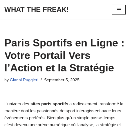
WHAT THE FREAK!
Skip
to
content
Paris Sportifs en Ligne :
Votre Portail Vers
l’Action et la Stratégie
by
Gianni Ruggieri
September 5, 2025
L’univers des
sites paris sportifs
a radicalement transformé la
manière dont les passionnés de sport interagissent avec leurs
événements préférés. Bien plus qu’un simple passe-temps,
c’est devenu une arène numérique où l’analyse, la stratégie et