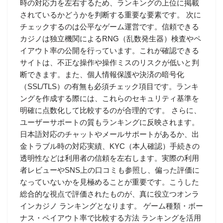
時の対応力を左右するため、ランキングの上位に掲載
されているかどうかを判断する重要な要素です。 次に
チェックするのは公平なゲーム運営です。信頼できる
カジノは独立機関によるRNG（乱数発生器）検査やペ
イアウト率の公開を行っています。これが確認できる
サイトは、不正な操作や操作ミスのリスクが低いと判
断できます。また、個人情報保護や決済の暗号化
（SSL/TLS）の有無も必須チェック項目です。ランキ
ングを作成する際には、これらのセキュリティ基準を
明確に点数化して比較するのが合理的です。 さらに、
ユーザーサポートの質もランキングに反映されます。
日本語対応のチャットやメールサポートがあるか、出
金トラブル時の対応実績、KYC（本人確認）手続きの
透明性などは利用者の信頼を左右します。実際の利用
者レビューやSNS上の口コミも参照し、偏った評価に
なっていないかを見極めることが重要です。こうした
総合的な視点で評価されたものが、真に役立つオンラ
インカジノ ランキングとなります。 ゲーム種類・ボー
ナス・ペイアウト率で比較する方法 ランキングを活用