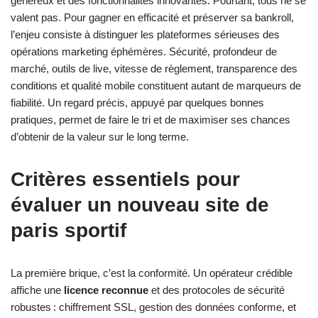
généreux et des fonctionnalités innovantes. Pourtant, tous ne se
valent pas. Pour gagner en efficacité et préserver sa bankroll,
l’enjeu consiste à distinguer les plateformes sérieuses des
opérations marketing éphémères. Sécurité, profondeur de
marché, outils de live, vitesse de règlement, transparence des
conditions et qualité mobile constituent autant de marqueurs de
fiabilité. Un regard précis, appuyé par quelques bonnes
pratiques, permet de faire le tri et de maximiser ses chances
d’obtenir de la valeur sur le long terme.
Critères essentiels pour
évaluer un nouveau site de
paris sportif
La première brique, c’est la conformité. Un opérateur crédible
affiche une
licence reconnue
et des protocoles de sécurité
robustes : chiffrement SSL, gestion des données conforme, et