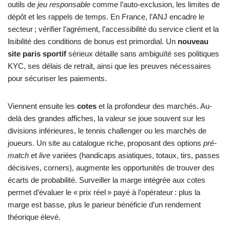
outils de
jeu responsable
comme l’auto-exclusion, les limites de
dépôt et les rappels de temps. En France, l’ANJ encadre le
secteur ; vérifier l’agrément, l’accessibilité du service client et la
lisibilité des conditions de bonus est primordial. Un
nouveau
site paris sportif
sérieux détaille sans ambiguïté ses politiques
KYC, ses délais de retrait, ainsi que les preuves nécessaires
pour sécuriser les paiements.
Viennent ensuite les
cotes
et la profondeur des marchés. Au-
delà des grandes affiches, la valeur se joue souvent sur les
divisions inférieures, le tennis challenger ou les marchés de
joueurs. Un site au catalogue riche, proposant des options
pré-
match
et
live
variées (handicaps asiatiques, totaux, tirs, passes
décisives, corners), augmente les opportunités de trouver des
écarts de probabilité. Surveiller la marge intégrée aux cotes
permet d’évaluer le « prix réel » payé à l’opérateur : plus la
marge est basse, plus le parieur bénéficie d’un rendement
théorique élevé.