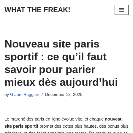
WHAT THE FREAK!
Skip
to
content
Nouveau site paris
sportif : ce qu’il faut
savoir pour parier
mieux dès aujourd’hui
by
Gianni Ruggieri
December 12, 2025
Le marché des paris en ligne évolue vite, et chaque
nouveau
site paris sportif
promet des cotes plus hautes, des bonus plus