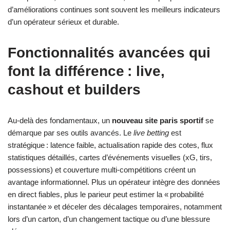
d’améliorations continues sont souvent les meilleurs indicateurs
d’un opérateur sérieux et durable.
Fonctionnalités avancées qui
font la différence : live,
cashout et builders
Au-delà des fondamentaux, un
nouveau site paris sportif
se
démarque par ses outils avancés. Le
live betting
est
stratégique : latence faible, actualisation rapide des cotes, flux
statistiques détaillés, cartes d’événements visuelles (xG, tirs,
possessions) et couverture multi-compétitions créent un
avantage informationnel. Plus un opérateur intègre des données
en direct fiables, plus le parieur peut estimer la « probabilité
instantanée » et déceler des décalages temporaires, notamment
lors d’un carton, d’un changement tactique ou d’une blessure