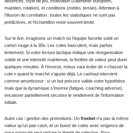
absences, style de jeu, motivation (calendrier européen,
maintien, rotation), et conditions (météo, terrain). Attention à
l’illusion de corrélation : toutes les statistiques ne sont pas
prédictives, et l’échantillon reste souvent limité.
Sur le
live
, imaginons un match où l’équipe favorite subit un
carton rouge à la 30e. Les cotes basculent, mais parfois
lentement. Si votre lecture tactique indique une réorganisation
solide et une intensité maintenue, la fenêtre de valeur peut durer
quelques minutes. À l’inverse, mieux vaut éviter de « chasser la
cote » quand le marché s’ajuste déjà. Le cashout intervient
comme amortisseur : si un but précoce valide votre hypothèse
mais que la dynamique s’inverse (fatigue, coaching adverse),
encaisser partiellement sécurise le rendement de l’information
initiale.
Autre cas : gestion des promotions. Un
freebet
n’a pas la même
valeur qu’un pari cash, et un boost de cotes avec exigence de
mise minimale peut réduire la liberté de sélection. Pour