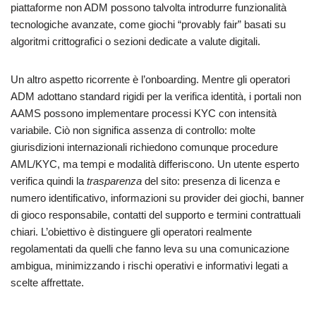
piattaforme non ADM possono talvolta introdurre funzionalità
tecnologiche avanzate, come giochi “provably fair” basati su
algoritmi crittografici o sezioni dedicate a valute digitali.
Un altro aspetto ricorrente è l’onboarding. Mentre gli operatori
ADM adottano standard rigidi per la verifica identità, i portali non
AAMS possono implementare processi KYC con intensità
variabile. Ciò non significa assenza di controllo: molte
giurisdizioni internazionali richiedono comunque procedure
AML/KYC, ma tempi e modalità differiscono. Un utente esperto
verifica quindi la
trasparenza
del sito: presenza di licenza e
numero identificativo, informazioni su provider dei giochi, banner
di gioco responsabile, contatti del supporto e termini contrattuali
chiari. L’obiettivo è distinguere gli operatori realmente
regolamentati da quelli che fanno leva su una comunicazione
ambigua, minimizzando i rischi operativi e informativi legati a
scelte affrettate.