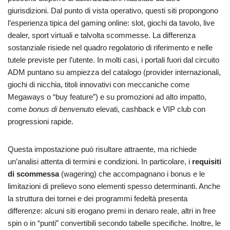
giurisdizioni. Dal punto di vista operativo, questi siti propongono
l’esperienza tipica del gaming online: slot, giochi da tavolo, live
dealer, sport virtuali e talvolta scommesse. La differenza
sostanziale risiede nel quadro regolatorio di riferimento e nelle
tutele previste per l’utente. In molti casi, i portali fuori dal circuito
ADM puntano su ampiezza del catalogo (provider internazionali,
giochi di nicchia, titoli innovativi con meccaniche come
Megaways o “buy feature”) e su promozioni ad alto impatto,
come
bonus di benvenuto
elevati, cashback e VIP club con
progressioni rapide.
Questa impostazione può risultare attraente, ma richiede
un’analisi attenta di termini e condizioni. In particolare, i
requisiti
di scommessa
(wagering) che accompagnano i bonus e le
limitazioni di prelievo sono elementi spesso determinanti. Anche
la struttura dei tornei e dei programmi fedeltà presenta
differenze: alcuni siti erogano premi in denaro reale, altri in free
spin o in “punti” convertibili secondo tabelle specifiche. Inoltre, le