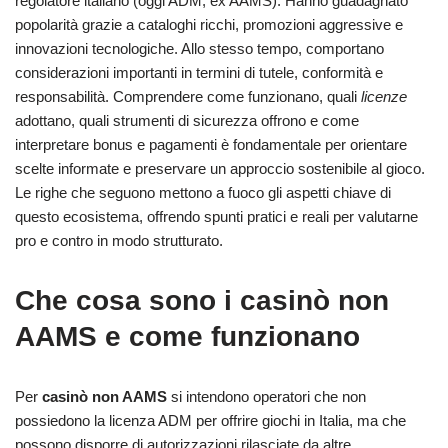
regolatore italiano (oggi ADM, ex AAMS). Hanno guadagnato
popolarità grazie a cataloghi ricchi, promozioni aggressive e
innovazioni tecnologiche. Allo stesso tempo, comportano
considerazioni importanti in termini di tutele, conformità e
responsabilità. Comprendere come funzionano, quali
licenze
adottano, quali strumenti di sicurezza offrono e come
interpretare bonus e pagamenti è fondamentale per orientare
scelte informate e preservare un approccio sostenibile al gioco.
Le righe che seguono mettono a fuoco gli aspetti chiave di
questo ecosistema, offrendo spunti pratici e reali per valutarne
pro e contro in modo strutturato.
Che cosa sono i casinò non
AAMS e come funzionano
Per
casinò non AAMS
si intendono operatori che non
possiedono la licenza ADM per offrire giochi in Italia, ma che
possono disporre di autorizzazioni rilasciate da altre