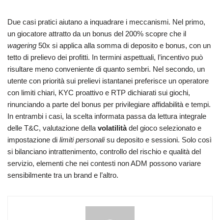
Due casi pratici aiutano a inquadrare i meccanismi. Nel primo,
un giocatore attratto da un bonus del 200% scopre che il
wagering
50x si applica alla somma di deposito e bonus, con un
tetto di prelievo dei profitti. In termini aspettuali, l’incentivo può
risultare meno conveniente di quanto sembri. Nel secondo, un
utente con priorità sui prelievi istantanei preferisce un operatore
con limiti chiari, KYC proattivo e RTP dichiarati sui giochi,
rinunciando a parte del bonus per privilegiare affidabilità e tempi.
In entrambi i casi, la scelta informata passa da lettura integrale
delle T&C, valutazione della
volatilità
del gioco selezionato e
impostazione di
limiti personali
su deposito e sessioni. Solo così
si bilanciano intrattenimento, controllo del rischio e qualità del
servizio, elementi che nei contesti non ADM possono variare
sensibilmente tra un brand e l’altro.