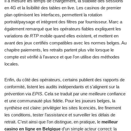
Il a mesuré les temps de chargement, la stabilité des sessions
en 4G et la lisibilité des tables en live. Les casinos de premier
plan optimisent les interfaces, permettent la rotation
portrait/paysage et intègrent des filtres par fournisseur. Marc a
également remarqué que les opérateurs fiables expliquent les
variations de
RTP
mobile quand elles existent, et mettent en
avant des jeux certifiés compatibles avec les normes belges. Au
chapitre paiements, les retraits partent plus vite lorsque le
compte est vérifié à l’avance et que l’on utilise des méthodes
locales.
Enfin, du côté des opérateurs, certains publient des rapports de
conformité, listent les audits indépendants et s’alignent sur la
prévention via
EPIS
. Cela se traduit par une meilleure confiance
et une communauté plus fidèle. Pour les joueurs belges, la
synthèse est claire: privilégier les sites licenciés, lire finement
les conditions, tester l’assistance et surveiller les délais de
retrait. C’est ainsi que l’on distingue, en pratique, le
meilleur
casino en ligne en Belgique
d’un simple acteur correct: la