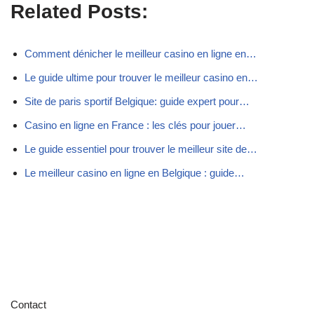
Related Posts:
Comment dénicher le meilleur casino en ligne en…
Le guide ultime pour trouver le meilleur casino en…
Site de paris sportif Belgique: guide expert pour…
Casino en ligne en France : les clés pour jouer…
Le guide essentiel pour trouver le meilleur site de…
Le meilleur casino en ligne en Belgique : guide…
Contact