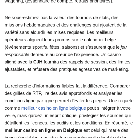
wagering, gestionnaire de compte, retraits prioritaires).
Ne sous-estimez pas la valeur des tournois de slots, des
missions hebdomadaires et des challenges qui ajoutent de la
variété sans alourdir les mises requises. Les meilleurs
opérateurs alignent leurs promos sur le calendrier belge
(événements sportifs, fêtes, saisons) et s’assurent que le
jeu
responsable
demeure au cœur de l’expérience. Un casino
aligné avec la
CJH
fournira des rappels de session, des limites
ajustables, et refusera des pratiques agressives de marketing.
La recherche d’informations fiables fait la différence. Comparer
des grilles de RTP, lire des avis approfondis et analyser les
conditions ligne par ligne permet d’éviter les pièges. Une requête
comme
meilleur casino en ligne belgique
peut s’intégrer à votre
veille, mais gardez un esprit critique: privilégiez les sources qui
détaillent les licences, les audits et les conditions. En résumé, le
meilleur casino en ligne en Belgique
est celui qui marie des
bonus équitables, une structure promotionnelle durable et des