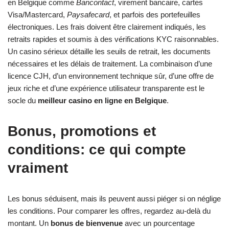
en Belgique comme
Bancontact
, virement bancaire, cartes
Visa/Mastercard,
Paysafecard
, et parfois des portefeuilles
électroniques. Les frais doivent être clairement indiqués, les
retraits rapides et soumis à des vérifications KYC raisonnables.
Un casino sérieux détaille les seuils de retrait, les documents
nécessaires et les délais de traitement. La combinaison d’une
licence CJH, d’un environnement technique sûr, d’une offre de
jeux riche et d’une expérience utilisateur transparente est le
socle du
meilleur casino en ligne en Belgique
.
Bonus, promotions et
conditions: ce qui compte
vraiment
Les bonus séduisent, mais ils peuvent aussi piéger si on néglige
les conditions. Pour comparer les offres, regardez au-delà du
montant. Un
bonus de bienvenue
avec un pourcentage