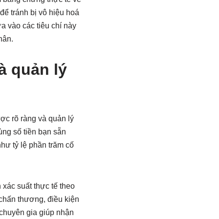
để tránh bị vô hiệu hoá
 vào các tiêu chí này
hân.
à quản lý
c rõ ràng và quản lý
dùng số tiền bạn sẵn
hư tỷ lệ phần trăm cố
xác suất thực tế theo
 chấn thương, điều kiện
 chuyên gia giúp nhận