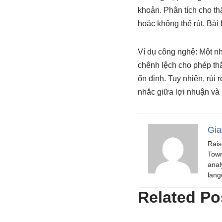
khoản. Phân tích cho th
hoặc không thể rút. Bài 
Ví dụ công nghệ: Một 
chênh lệch cho phép thắ
ổn định. Tuy nhiên, rủi 
nhắc giữa lợi nhuận và rủ
Gia
Rais
Town
anal
lang
Related Po