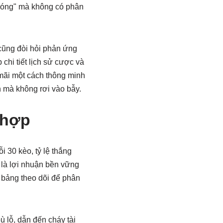
 nóng" mà không có phân
 cũng đòi hỏi phản ứng
 chi tiết lịch sử cược và
 mãi một cách thông minh
h mà không rơi vào bẫy.
 hợp
 30 kèo, tỷ lệ thắng
 là lợi nhuận bền vững
 bảng theo dõi để phân
 lỗ, dẫn đến cháy tài