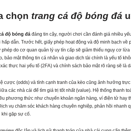
ựa chọn
trang cá độ bóng đá
u
cá độ bóng đá
đáng tin cậy, người chơi cần đánh giá nhiều yếu 
 hấp dẫn. Trước hết, giấy phép hoạt động và độ minh bạch về p
y phép do cơ quan quản lý uy tín cấp sẽ giảm thiểu nguy cơ lừ
o, bảo mật thông tin cá nhân và giao dịch tài chính là yếu tố k
ác thực hai yếu tố (2FA) và chính sách bảo mật rõ ràng sẽ là dấ
 lệ cược (odds) và tính cạnh tranh của kèo cũng ảnh hưởng trực 
ữa các nhà cái để tìm giá trị tốt nhất (value). Hệ thống thanh toá
iều phương thức như chuyển khoản ngân hàng, ví điện tử hay th
ch vụ chăm sóc khách hàng chuyên nghiệp, phản hồi nhanh qu
 khi gặp sự cố.
review độc lập và lịch sử thanh toán của nhà cái cung cấp thê