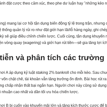
 Tránh đặt cược theo cảm xúc, theo phe dư luận hay "những kèo
ting) mang lại cơ hội tận dụng biến động tỷ lệ trong trận, nhưng
 thống quản lý rủi ro như đặt giới hạn lãi/lỗ hàng ngày, ghi chép
 kỳ sẽ giúp điều chỉnh chiến lược. Cuối cùng, tận dụng khuyến
ện vòng quay (wagering) và giới hạn rút tiền—sẽ gia tăng lợi íc
 tiễn và phân tích các trường
i A áp dụng kỷ luật staking 2% bankroll cho mỗi kèo. Sau chuỗi
ốn chặt chẽ, tài khoản vẫn tăng trưởng ổn định. Bài học rút ra
năng chấp nhận thất bại ngắn hạn. Người chơi này cũng sử dụng
ợi nhuận cao nhất và dần tối ưu hóa chiến lược.
i B bị cuốn vào khuyến mãi lớn và tăng kích thước cược để bù