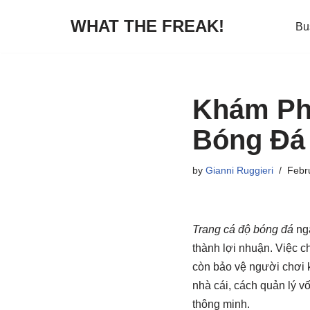
WHAT THE FREAK!
Bu
Skip
to
content
Khám Ph
Bóng Đá
by
Gianni Ruggieri
Febr
Trang cá độ bóng đá
ngà
thành lợi nhuận. Việc 
còn bảo vệ người chơi kh
nhà cái, cách quản lý v
thông minh.