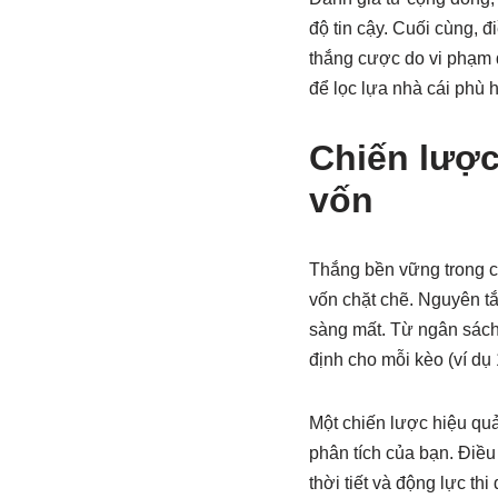
độ tin cậy. Cuối cùng, 
thắng cược do vi phạm 
để lọc lựa nhà cái phù
Chiến lược
vốn
Thắng bền vững trong c
vốn chặt chẽ. Nguyên tắc
sàng mất. Từ ngân sách 
định cho mỗi kèo (ví dụ 
Một chiến lược hiệu quả
phân tích của bạn. Điều 
thời tiết và động lực t