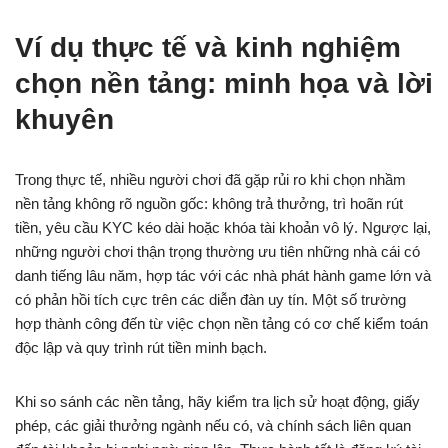
Ví dụ thực tế và kinh nghiệm
chọn nền tảng: minh họa và lời
khuyên
Trong thực tế, nhiều người chơi đã gặp rủi ro khi chọn nhầm
nền tảng không rõ nguồn gốc: không trả thưởng, trì hoãn rút
tiền, yêu cầu KYC kéo dài hoặc khóa tài khoản vô lý. Ngược lại,
những người chơi thận trọng thường ưu tiên những nhà cái có
danh tiếng lâu năm, hợp tác với các nhà phát hành game lớn và
có phản hồi tích cực trên các diễn đàn uy tín. Một số trường
hợp thành công đến từ việc chọn nền tảng có cơ chế kiểm toán
độc lập và quy trình rút tiền minh bạch.
Khi so sánh các nền tảng, hãy kiểm tra lịch sử hoạt động, giấy
phép, các giải thưởng ngành nếu có, và chính sách liên quan