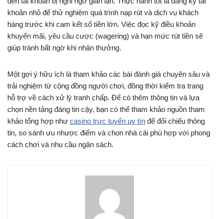
đến tài khoản bị nghi ngờ gian lận. Thực hành tốt là đăng ký tài
khoản nhỏ để thử nghiệm quá trình nạp rút và dịch vụ khách
hàng trước khi cam kết số tiền lớn. Việc đọc kỹ điều khoản
khuyến mãi, yêu cầu cược (wagering) và hạn mức rút tiền sẽ
giúp tránh bất ngờ khi nhận thưởng.
Một gợi ý hữu ích là tham khảo các bài đánh giá chuyên sâu và
trải nghiệm từ cộng đồng người chơi, đồng thời kiểm tra trang
hỗ trợ về cách xử lý tranh chấp. Để có thêm thông tin và lựa
chọn nền tảng đáng tin cậy, bạn có thể tham khảo nguồn tham
khảo tổng hợp như
casino trực tuyến uy tín
để đối chiếu thông
tin, so sánh ưu nhược điểm và chọn nhà cái phù hợp với phong
cách chơi và nhu cầu ngân sách.