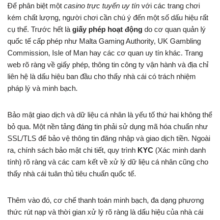
Để phân biệt một
casino trực tuyến uy tín
với các trang chơi
kém chất lượng, người chơi cần chú ý đến một số dấu hiệu rất
cụ thể. Trước hết là
giấy phép hoạt động
do cơ quan quản lý
quốc tế cấp phép như Malta Gaming Authority, UK Gambling
Commission, Isle of Man hay các cơ quan uy tín khác. Trang
web rõ ràng về giấy phép, thông tin công ty vận hành và địa chỉ
liên hệ là dấu hiệu ban đầu cho thấy nhà cái có trách nhiệm
pháp lý và minh bạch.
Bảo mật giao dịch và dữ liệu cá nhân là yếu tố thứ hai không thể
bỏ qua. Một nền tảng đáng tin phải sử dụng mã hóa chuẩn như
SSL/TLS để bảo vệ thông tin đăng nhập và giao dịch tiền. Ngoài
ra, chính sách bảo mật chi tiết, quy trình
KYC
(Xác minh danh
tính) rõ ràng và các cam kết về xử lý dữ liệu cá nhân cũng cho
thấy nhà cái tuân thủ tiêu chuẩn quốc tế.
Thêm vào đó, cơ chế thanh toán minh bạch, đa dạng phương
thức rút nạp và thời gian xử lý rõ ràng là dấu hiệu của nhà cái