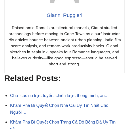
Gianni Ruggieri
Raised amid Rome’s architectural marvels, Gianni studied
archaeology before moving to Cape Town as a surf instructor.
His articles bounce between ancient urban planning, indie film
score analysis, and remote-work productivity hacks. Gianni
sketches in sepia ink, speaks four Romance languages, and
believes curiosity—like good espresso—should be served
short and strong.
Related Posts:
Chơi casino trực tuyến: chiến lược thông minh, an…
Khám Phá Bí Quyết Chọn Nhà Cái Uy Tín Nhất Cho
Người…
Khám Phá Bí Quyết Chọn Trang Cá Độ Bóng Đá Uy Tín
và…