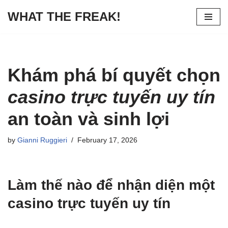
WHAT THE FREAK!
Skip
to
content
Khám phá bí quyết chọn
casino trực tuyến uy tín
an toàn và sinh lợi
by
Gianni Ruggieri
February 17, 2026
Làm thế nào để nhận diện một
casino trực tuyến uy tín