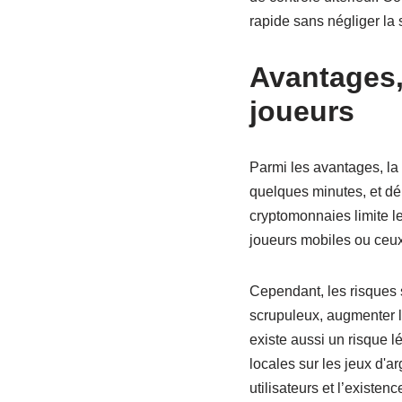
rapide sans négliger la sé
Avantages,
joueurs
Parmi les avantages, la p
quelques minutes, et dép
cryptomonnaies limite l
joueurs mobiles ou ceux
Cependant, les risques s
scrupuleux, augmenter le 
existe aussi un risque l
locales sur les jeux d'ar
utilisateurs et l’existen