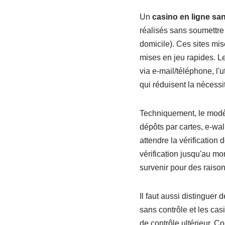
Un
casino en ligne san
réalisés sans soumettre 
domicile). Ces sites mis
mises en jeu rapides. Le
via e-mail/téléphone, l'
qui réduisent la néces
Techniquement, le modèl
dépôts par cartes, e-wal
attendre la vérification
vérification jusqu'au m
survenir pour des raison
Il faut aussi distinguer
sans contrôle et les cas
de contrôle ultérieur. C