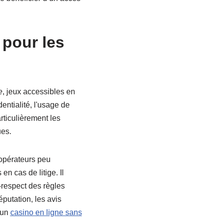
 pour les
e
, jeux accessibles en
entialité, l'usage de
rticulièrement les
ues.
 opérateurs peu
en cas de litige. Il
-respect des règles
éputation, les avis
e un
casino en ligne sans