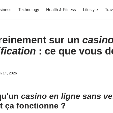
siness
Technology
Health & Fitness
Lifestyle
Trav
reinement sur un
casino
fication
: ce que vous d
h 14, 2026
qu'un
casino en ligne sans ver
 ça fonctionne ?