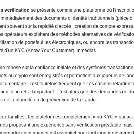
s verification
se présente comme une plateforme où l'inscription
immédiatement des documents d'identité traditionnels (pièce d'ide
ent souvent sur la rapidité d'accès : création de compte express
s opérateurs exploitent des méthodes alternatives de vérificati
utilisation de portefeuilles électroniques, ou encore les transac
sité d'un KYC (Know Your Customer) immédiat.
e repose sur la confiance initiale et des systèmes transactionn
lets ou crypto sont enregistrés et permettent aux joueurs de lan
 documentaire. Il est toutefois fréquent que ces casinos retardent
oment d'un retrait important : c’est alors que des demandes de 
s de conformité ou de prévention de la fraude.
 deux familles : les plateformes complètement « no-KYC » qui accep
inos proposant une expérience sans vérification préalable mais r
omprendre cette nuance est essentiel pour tout joueur désireux 