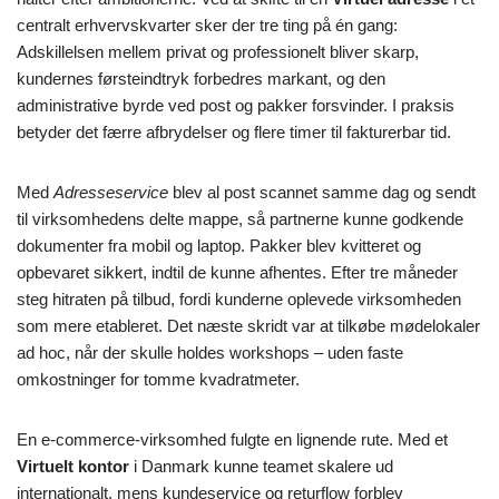
centralt erhvervskvarter sker der tre ting på én gang:
Adskillelsen mellem privat og professionelt bliver skarp,
kundernes førsteindtryk forbedres markant, og den
administrative byrde ved post og pakker forsvinder. I praksis
betyder det færre afbrydelser og flere timer til fakturerbar tid.
Med
Adresseservice
blev al post scannet samme dag og sendt
til virksomhedens delte mappe, så partnerne kunne godkende
dokumenter fra mobil og laptop. Pakker blev kvitteret og
opbevaret sikkert, indtil de kunne afhentes. Efter tre måneder
steg hitraten på tilbud, fordi kunderne oplevede virksomheden
som mere etableret. Det næste skridt var at tilkøbe mødelokaler
ad hoc, når der skulle holdes workshops – uden faste
omkostninger for tomme kvadratmeter.
En e-commerce-virksomhed fulgte en lignende rute. Med et
Virtuelt kontor
i Danmark kunne teamet skalere ud
internationalt, mens kundeservice og returflow forblev