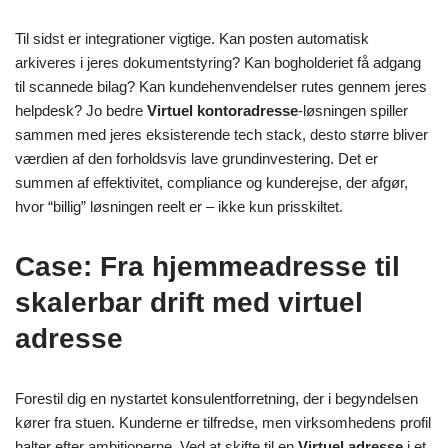
Til sidst er integrationer vigtige. Kan posten automatisk
arkiveres i jeres dokumentstyring? Kan bogholderiet få adgang
til scannede bilag? Kan kundehenvendelser rutes gennem jeres
helpdesk? Jo bedre
Virtuel kontoradresse
-løsningen spiller
sammen med jeres eksisterende tech stack, desto større bliver
værdien af den forholdsvis lave grundinvestering. Det er
summen af effektivitet, compliance og kunderejse, der afgør,
hvor “billig” løsningen reelt er – ikke kun prisskiltet.
Case: Fra hjemmeadresse til
skalerbar drift med virtuel
adresse
Forestil dig en nystartet konsulentforretning, der i begyndelsen
kører fra stuen. Kunderne er tilfredse, men virksomhedens profil
halter efter ambitionerne. Ved at skifte til en
Virtuel adresse
i et