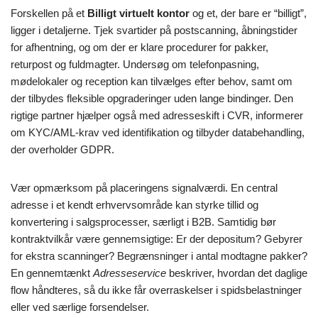
Forskellen på et
Billigt virtuelt kontor
og et, der bare er “billigt”,
ligger i detaljerne. Tjek svartider på postscanning, åbningstider
for afhentning, og om der er klare procedurer for pakker,
returpost og fuldmagter. Undersøg om telefonpasning,
mødelokaler og reception kan tilvælges efter behov, samt om
der tilbydes fleksible opgraderinger uden lange bindinger. Den
rigtige partner hjælper også med adresseskift i CVR, informerer
om KYC/AML-krav ved identifikation og tilbyder databehandling,
der overholder GDPR.
Vær opmærksom på placeringens signalværdi. En central
adresse i et kendt erhvervsområde kan styrke tillid og
konvertering i salgsprocesser, særligt i B2B. Samtidig bør
kontraktvilkår være gennemsigtige: Er der depositum? Gebyrer
for ekstra scanninger? Begrænsninger i antal modtagne pakker?
En gennemtænkt
Adresseservice
beskriver, hvordan det daglige
flow håndteres, så du ikke får overraskelser i spidsbelastninger
eller ved særlige forsendelser.