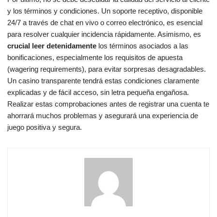
y los términos y condiciones. Un soporte receptivo, disponible
24/7 a través de chat en vivo o correo electrónico, es esencial
para resolver cualquier incidencia rápidamente. Asimismo, es
crucial leer detenidamente
los términos asociados a las
bonificaciones, especialmente los requisitos de apuesta
(wagering requirements), para evitar sorpresas desagradables.
Un casino transparente tendrá estas condiciones claramente
explicadas y de fácil acceso, sin letra pequeña engañosa.
Realizar estas comprobaciones antes de registrar una cuenta te
ahorrará muchos problemas y asegurará una experiencia de
juego positiva y segura.