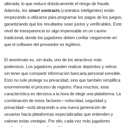
alterada, lo que reduce drásticamente el riesgo de fraude.
Además, los
smart contracts
(contratos inteligentes) están
empezando a utilizarse para programar los pagos de los juegos,
garantizando que los resultados sean justos y verificables. Este
nivel de transparencia es algo impensable en un casino
tradicional, donde los jugadores deben confiar ciegamente en
que el software del proveedor es legítimo.
El anonimato es, sin duda, uno de los atractivos más
poderosos. Los jugadores pueden realizar depósitos y retiros
sin tener que compartir información bancaria personal sensible.
Esto no solo protege su privacidad, sino que también simplifica
enormemente el proceso de registro. Para muchos, esta
característica es decisiva a la hora de elegir una plataforma. La
combinación de estos factores—velocidad, seguridad y
privacidad—está atrayendo a una nueva generación de
usuarios hacia plataformas especializadas que entienden y
valoran estas ventajas. Por ello, cada vez más jugadores