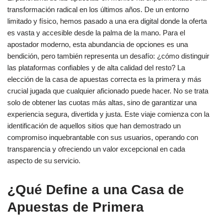
transformación radical en los últimos años. De un entorno
limitado y físico, hemos pasado a una era digital donde la oferta
es vasta y accesible desde la palma de la mano. Para el
apostador moderno, esta abundancia de opciones es una
bendición, pero también representa un desafío: ¿cómo distinguir
las plataformas confiables y de alta calidad del resto? La
elección de la casa de apuestas correcta es la primera y más
crucial jugada que cualquier aficionado puede hacer. No se trata
solo de obtener las cuotas más altas, sino de garantizar una
experiencia segura, divertida y justa. Este viaje comienza con la
identificación de aquellos sitios que han demostrado un
compromiso inquebrantable con sus usuarios, operando con
transparencia y ofreciendo un valor excepcional en cada
aspecto de su servicio.
¿Qué Define a una Casa de
Apuestas de Primera