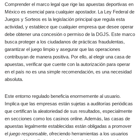
Comprender el marco legal que rige las apuestas deportivas en
México es esencial para cualquier apostador. La Ley Federal de
Juegos y Sorteos es la legislación principal que regula esta
actividad, y establece que cualquier empresa que desee operar
debe obtener una concesión o permiso de la DGJS. Este marco
busca proteger a los ciudadanos de prácticas fraudulentas,
garantizar el juego limpio y asegurar que las operaciones
contribuyan de manera positiva. Por ello, al elegir una casa de
apuestas, verificar que cuente con la autorización para operar
en el país no es una simple recomendación, es una necesidad
absoluta.
Este entorno regulado beneficia enormemente al usuario.
Implica que las empresas están sujetas a auditorías periódicas
que certifican la aleatoriedad de sus resultados, especialmente
en secciones como los casinos online. Además, las casas de
apuestas legalmente establecidas están obligadas a promover
el
juego responsable
, ofreciendo herramientas a los usuarios