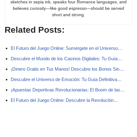
sketches in sepia ink, speaks four Romance languages, and
believes curiosity—like good espresso—should be served
short and strong.
Related Posts:
El Futuro del Juego Online: Sumérgete en el Universo…
Descubre el Mundo de los Casinos Digitales: Tu Guía…
¡Dinero Gratis en Tus Manos! Descubre los Bonos Sin…
Descubre el Universo de Emoción: Tu Guía Definitiva…
¡Apuestas Deportivas Revolucionarias: El Boom de las…
El Futuro del Juego Online: Descubre la Revolución…