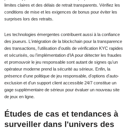
limites claires et des délais de retrait transparents. Vérifiez les
conditions de mise et les exigences de bonus pour éviter les
surprises lors des retraits.
Les technologies émergentes contribuent aussi à la confiance
des joueurs. L'intégration de la blockchain pour la transparence
des transactions, l'utilisation d'outils de vérification KYC rapides
et sécurisés, ou l'implémentation d'IA pour détecter les fraudes
et promouvoir le jeu responsable sont autant de signes qu'un
opérateur moderne prend la sécurité au sérieux. Enfin, la
présence d'une politique de jeu responsable, d'options d'auto-
exclusion et d'un support client accessible 24/7 constitue un
gage supplémentaire de sérieux pour évaluer un nouveau site
de jeux en ligne.
Études de cas et tendances à
surveiller dans l'univers des