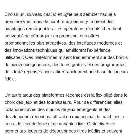
Choisir un
nouveau casino en ligne
peut sembler risqué à
première vue, mais de nombreux joueurs y trouvent des
avantages remarquables. Les opérateurs récents cherchent
souvent à se démarquer en proposant des offres
promotionnelles plus attractives, des interfaces modernes et
des innovations techniques qui améliorent l'expérience
utilisateur. Ces plateformes misent fréquemment sur des bonus
de bienvenue généreux, des tours gratuits et des programmes
de fidélité repensés pour attirer rapidement une base de joueurs
fidèle.
Un autre atout des plateformes récentes est la flexibilité dans le
choix des jeux et des fournisseurs. Pour se différencier, elles
collaborent avec des studios de jeux émergents et des
développeurs reconnus, offrant un mix original de machines à
sous, de jeux de table et de variantes live. Cette diversité
permet aux joueurs de découvrir des titres inédits et souvent