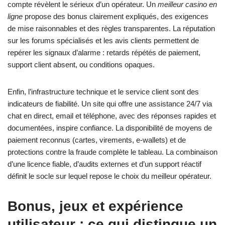
compte révèlent le sérieux d’un opérateur. Un
meilleur casino en
ligne
propose des bonus clairement expliqués, des exigences
de mise raisonnables et des règles transparentes. La réputation
sur les forums spécialisés et les avis clients permettent de
repérer les signaux d’alarme : retards répétés de paiement,
support client absent, ou conditions opaques.
Enfin, l’infrastructure technique et le service client sont des
indicateurs de fiabilité. Un site qui offre une assistance 24/7 via
chat en direct, email et téléphone, avec des réponses rapides et
documentées, inspire confiance. La disponibilité de moyens de
paiement reconnus (cartes, virements, e-wallets) et de
protections contre la fraude complète le tableau. La combinaison
d’une licence fiable, d’audits externes et d’un support réactif
définit le socle sur lequel repose le choix du meilleur opérateur.
Bonus, jeux et expérience
utilisateur : ce qui distingue un