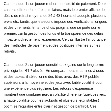
Cas pratique 1 : un joueur recherche rapidité de paiement. Deux
casinos offrent des offres similaires, mais le premier affiche des
délais de retrait moyens de 24 à 48 heures et accepte plusieurs
e-wallets, tandis que le second impose des vérifications longues
et des virements lents. Le choix pragmatique se porte sur le
premier, car la gestion des fonds et la transparence des délais
impactent directement l’expérience. Ce cas illustre l’importance
des méthodes de paiement et des politiques internes sur les
retraits.
Cas pratique 2 : un joueur sensible aux gains sur le long terme
privilégie les RTP élevés. En comparant des machines à sous
et des tables, il sélectionne des titres avec des RTP publiés
supérieurs à la moyenne et des jeux avec faible volatilité pour
une expérience plus régulière. Les retours d’expérience
montrent que combiner jeux à volatilité différente (quelques jeux
à haute volatilité pour les jackpots et plusieurs jeux stables)
optimise l’équilibre entre plaisir et gestion de bankroll. Ces