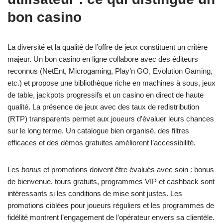
bon casino
La diversité et la qualité de l’offre de jeux constituent un critère
majeur. Un bon casino en ligne collabore avec des éditeurs
reconnus (NetEnt, Microgaming, Play’n GO, Evolution Gaming,
etc.) et propose une bibliothèque riche en machines à sous, jeux
de table, jackpots progressifs et un casino en direct de haute
qualité. La présence de jeux avec des taux de redistribution
(RTP) transparents permet aux joueurs d’évaluer leurs chances
sur le long terme. Un catalogue bien organisé, des filtres
efficaces et des démos gratuites améliorent l’accessibilité.
Les
bonus
et promotions doivent être évalués avec soin : bonus
de bienvenue, tours gratuits, programmes VIP et cashback sont
intéressants si les conditions de mise sont justes. Les
promotions ciblées pour joueurs réguliers et les programmes de
fidélité montrent l’engagement de l’opérateur envers sa clientèle.