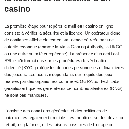
casino
La première étape pour repérer le
meilleur
casino en ligne
consiste à vérifier la
sécurité
et la licence. Un opérateur digne
de confiance affiche clairement sa licence délivrée par une
autorité reconnue (comme la Malta Gaming Authority, la UKGC
ou une autre autorité européenne). La présence d’un certificat
SSL et d’informations sur les procédures de vérification
d’identité (KYC) protège les données personnelles et financières
des joueurs. Les audits indépendants sur l’équité des jeux,
réalisés par des organismes comme eCOGRA ou iTech Labs,
garantissent que les générateurs de nombres aléatoires (RNG)
ne sont pas manipulés.
L’analyse des conditions générales et des politiques de
paiement est également cruciale. Les mentions sur les délais de
retrait, les plafonds, et les raisons possibles de blocage de