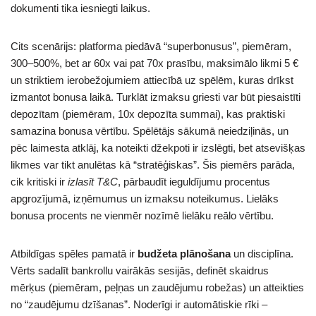
dokumenti tika iesniegti laikus.
Cits scenārijs: platforma piedāvā “superbonusus”, piemēram,
300–500%, bet ar 60x vai pat 70x prasību, maksimālo likmi 5 €
un striktiem ierobežojumiem attiecībā uz spēlēm, kuras drīkst
izmantot bonusa laikā. Turklāt izmaksu griesti var būt piesaistīti
depozītam (piemēram, 10x depozīta summai), kas praktiski
samazina bonusa vērtību. Spēlētājs sākumā neiedziļinās, un
pēc laimesta atklāj, ka noteikti džekpoti ir izslēgti, bet atsevišķas
likmes var tikt anulētas kā “stratēģiskas”. Šis piemērs parāda,
cik kritiski ir
izlasīt T&C
, pārbaudīt ieguldījumu procentus
apgrozījumā, izņēmumus un izmaksu noteikumus. Lielāks
bonusa procents ne vienmēr nozīmē lielāku reālo vērtību.
Atbildīgas spēles pamatā ir
budžeta plānošana
un disciplīna.
Vērts sadalīt bankrollu vairākās sesijās, definēt skaidrus
mērķus (piemēram, peļņas un zaudējumu robežas) un atteikties
no “zaudējumu dzīšanas”. Noderīgi ir automātiskie rīki –