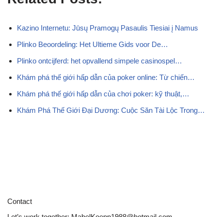
Kazino Internetu: Jūsų Pramogų Pasaulis Tiesiai į Namus
Plinko Beoordeling: Het Ultieme Gids voor De…
Plinko ontcijferd: het opvallend simpele casino­spel…
Khám phá thế giới hấp dẫn của poker online: Từ chiến…
Khám phá thế giới hấp dẫn của chơi poker: kỹ thuật,…
Khám Phá Thế Giới Đại Dương: Cuộc Săn Tài Lộc Trong…
Contact
Let’s work together:
MabelKoepp1988@hotmail.com