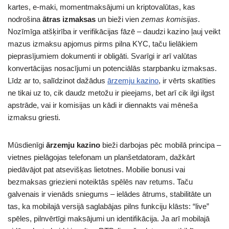
kartes, e-maki, momentmaksājumi un kriptovalūtas, kas
nodrošina
ātras izmaksas
un bieži vien
zemas komisijas
.
Nozīmīga atšķirība ir verifikācijas fāzē – daudzi kazino ļauj veikt
mazus izmaksu apjomus pirms pilna KYC, taču lielākiem
pieprasījumiem dokumenti ir obligāti. Svarīgi ir arī valūtas
konvertācijas nosacījumi un potenciālās starpbanku izmaksas.
Līdz ar to, salīdzinot dažādus
ārzemju kazino
, ir vērts skatīties
ne tikai uz to, cik daudz metožu ir pieejams, bet arī cik ilgi ilgst
apstrāde, vai ir komisijas un kādi ir diennakts vai mēneša
izmaksu griesti.
Mūsdienīgi
ārzemju kazino
bieži darbojas pēc mobilā principa –
vietnes pielāgojas telefonam un planšetdatoram, dažkārt
piedāvājot pat atsevišķas lietotnes. Mobilie bonusi vai
bezmaksas griezieni noteiktās spēlēs nav retums. Taču
galvenais ir vienāds sniegums – ielādes ātrums, stabilitāte un
tas, ka mobilajā versijā saglabājas pilns funkciju klāsts: “live”
spēles, pilnvērtīgi maksājumi un identifikācija. Ja arī mobilajā