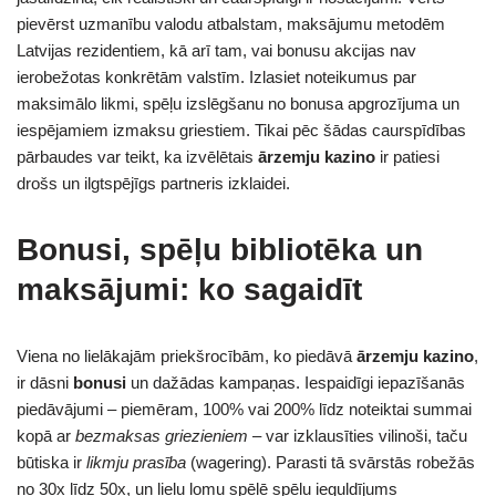
pievērst uzmanību valodu atbalstam, maksājumu metodēm
Latvijas rezidentiem, kā arī tam, vai bonusu akcijas nav
ierobežotas konkrētām valstīm. Izlasiet noteikumus par
maksimālo likmi, spēļu izslēgšanu no bonusa apgrozījuma un
iespējamiem izmaksu griestiem. Tikai pēc šādas caurspīdības
pārbaudes var teikt, ka izvēlētais
ārzemju kazino
ir patiesi
drošs un ilgtspējīgs partneris izklaidei.
Bonusi, spēļu bibliotēka un
maksājumi: ko sagaidīt
Viena no lielākajām priekšrocībām, ko piedāvā
ārzemju kazino
,
ir dāsni
bonusi
un dažādas kampaņas. Iespaidīgi iepazīšanās
piedāvājumi – piemēram, 100% vai 200% līdz noteiktai summai
kopā ar
bezmaksas griezieniem
– var izklausīties vilinoši, taču
būtiska ir
likmju prasība
(wagering). Parasti tā svārstās robežās
no 30x līdz 50x, un lielu lomu spēlē spēļu ieguldījums