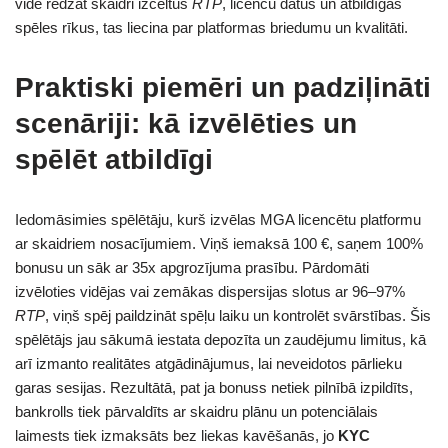
vidē redzat skaidri izceltus
RTP
, licenču datus un atbildīgas
spēles rīkus, tas liecina par platformas briedumu un kvalitāti.
Praktiski piemēri un padziļināti
scenāriji: kā izvēlēties un
spēlēt atbildīgi
Iedomāsimies spēlētāju, kurš izvēlas MGA licencētu platformu
ar skaidriem nosacījumiem. Viņš iemaksā 100 €, saņem 100%
bonusu un sāk ar 35x apgrozījuma prasību. Pārdomāti
izvēloties vidējas vai zemākas dispersijas slotus ar 96–97%
RTP
, viņš spēj paildzināt spēļu laiku un kontrolēt svārstības. Šis
spēlētājs jau sākumā iestata depozīta un zaudējumu limitus, kā
arī izmanto realitātes atgādinājumus, lai neveidotos pārlieku
garas sesijas. Rezultātā, pat ja bonuss netiek pilnībā izpildīts,
bankrolls tiek pārvaldīts ar skaidru plānu un potenciālais
laimests tiek izmaksāts bez liekas kavēšanās, jo
KYC