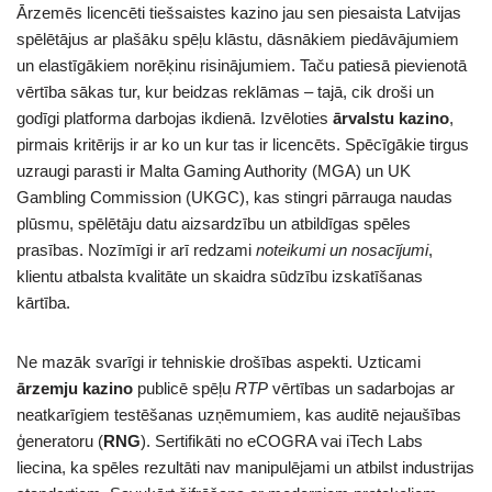
Ārzemēs licencēti tiešsaistes kazino jau sen piesaista Latvijas
spēlētājus ar plašāku spēļu klāstu, dāsnākiem piedāvājumiem
un elastīgākiem norēķinu risinājumiem. Taču patiesā pievienotā
vērtība sākas tur, kur beidzas reklāmas – tajā, cik droši un
godīgi platforma darbojas ikdienā. Izvēloties
ārvalstu kazino
,
pirmais kritērijs ir ar ko un kur tas ir licencēts. Spēcīgākie tirgus
uzraugi parasti ir Malta Gaming Authority (MGA) un UK
Gambling Commission (UKGC), kas stingri pārrauga naudas
plūsmu, spēlētāju datu aizsardzību un atbildīgas spēles
prasības. Nozīmīgi ir arī redzami
noteikumi un nosacījumi
,
klientu atbalsta kvalitāte un skaidra sūdzību izskatīšanas
kārtība.
Ne mazāk svarīgi ir tehniskie drošības aspekti. Uzticami
ārzemju kazino
publicē spēļu
RTP
vērtības un sadarbojas ar
neatkarīgiem testēšanas uzņēmumiem, kas auditē nejaušības
ģeneratoru (
RNG
). Sertifikāti no eCOGRA vai iTech Labs
liecina, ka spēles rezultāti nav manipulējami un atbilst industrijas