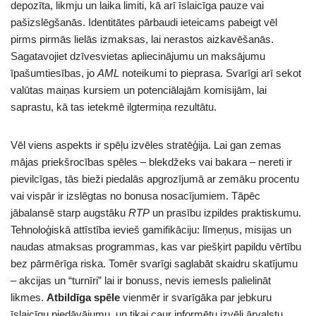
depozīta, likmju un laika limiti, kā arī īslaicīga pauze vai
pašizslēgšanās. Identitātes pārbaudi ieteicams pabeigt vēl
pirms pirmās lielās izmaksas, lai nerastos aizkavēšanās.
Sagatavojiet dzīvesvietas apliecinājumu un maksājumu
īpašumtiesības, jo
AML
noteikumi to pieprasa. Svarīgi arī sekot
valūtas maiņas kursiem un potenciālajām komisijām, lai
saprastu, kā tas ietekmē ilgtermiņa rezultātu.
Vēl viens aspekts ir spēļu izvēles stratēģija. Lai gan zemas
mājas priekšrocības spēles – blekdžeks vai bakara – nereti ir
pievilcīgas, tās bieži piedalās apgrozījumā ar zemāku procentu
vai vispār ir izslēgtas no bonusa nosacījumiem. Tāpēc
jābalansē starp augstāku
RTP
un prasību izpildes praktiskumu.
Tehnoloģiskā attīstība ievieš gamifikāciju: līmeņus, misijas un
naudas atmaksas programmas, kas var piešķirt papildu vērtību
bez pārmērīga riska. Tomēr svarīgi saglabāt skaidru skatījumu
– akcijas un “turnīri” lai ir bonuss, nevis iemesls palielināt
likmes.
Atbildīga spēle
vienmēr ir svarīgāka par jebkuru
īslaicīgu piedāvājumu, un tikai caur informētu izvēli ārvalstu