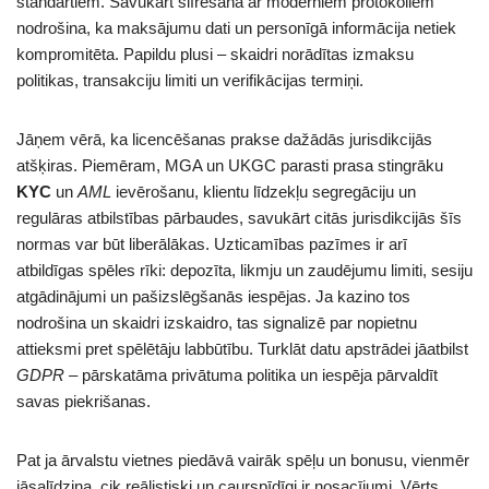
standartiem. Savukārt šifrēšana ar moderniem protokoliem
nodrošina, ka maksājumu dati un personīgā informācija netiek
kompromitēta. Papildu plusi – skaidri norādītas izmaksu
politikas, transakciju limiti un verifikācijas termiņi.
Jāņem vērā, ka licencēšanas prakse dažādās jurisdikcijās
atšķiras. Piemēram, MGA un UKGC parasti prasa stingrāku
KYC
un
AML
ievērošanu, klientu līdzekļu segregāciju un
regulāras atbilstības pārbaudes, savukārt citās jurisdikcijās šīs
normas var būt liberālākas. Uzticamības pazīmes ir arī
atbildīgas spēles rīki: depozīta, likmju un zaudējumu limiti, sesiju
atgādinājumi un pašizslēgšanās iespējas. Ja kazino tos
nodrošina un skaidri izskaidro, tas signalizē par nopietnu
attieksmi pret spēlētāju labbūtību. Turklāt datu apstrādei jāatbilst
GDPR
– pārskatāma privātuma politika un iespēja pārvaldīt
savas piekrišanas.
Pat ja ārvalstu vietnes piedāvā vairāk spēļu un bonusu, vienmēr
jāsalīdzina, cik reālistiski un caurspīdīgi ir nosacījumi. Vērts