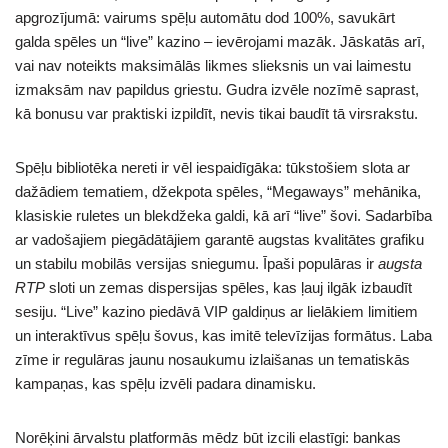
apgrozījumā: vairums spēļu automātu dod 100%, savukārt
galda spēles un “live” kazino – ievērojami mazāk. Jāskatās arī,
vai nav noteikts maksimālās likmes slieksnis un vai laimestu
izmaksām nav papildus griestu. Gudra izvēle nozīmē saprast,
kā bonusu var praktiski izpildīt, nevis tikai baudīt tā virsrakstu.
Spēļu bibliotēka nereti ir vēl iespaidīgāka: tūkstošiem slota ar
dažādiem tematiem, džekpota spēles, “Megaways” mehānika,
klasiskie ruletes un blekdžeka galdi, kā arī “live” šovi. Sadarbība
ar vadošajiem piegādātājiem garantē augstas kvalitātes grafiku
un stabilu mobilās versijas sniegumu. Īpaši populāras ir
augsta
RTP
sloti un zemas dispersijas spēles, kas ļauj ilgāk izbaudīt
sesiju. “Live” kazino piedāvā VIP galdiņus ar lielākiem limitiem
un interaktīvus spēļu šovus, kas imitē televīzijas formātus. Laba
zīme ir regulāras jaunu nosaukumu izlaišanas un tematiskās
kampaņas, kas spēļu izvēli padara dinamisku.
Norēķini ārvalstu platformās mēdz būt izcili elastīgi: bankas