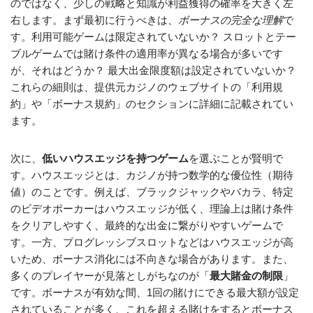
のではなく、少しの戦略と知識が利益獲得の確率を大きく左
右します。まず最初に行うべきは、
ボーナスの完全な理解
で
す。利用可能ゲームは限定されていないか？ スロットとテー
ブルゲームでは賭け条件の適用率が異なる場合が多いです
が、それはどうか？ 最大出金限度額は設定されていないか？
これらの細則は、提供元カジノのウェブサイトの「利用規
約」や「ボーナス規約」のセクションに詳細に記載されてい
ます。
次に、
低いハウスエッジを持つゲーム
を選ぶことが賢明で
す。ハウスエッジとは、カジノが持つ数学的な優位性（期待
値）のことです。例えば、ブラックジャックやバカラ、特定
のビデオポーカーはハウスエッジが低く、理論上は賭け条件
をクリアしやすく、最終的な出金に繋がりやすいゲームで
す。一方、プログレッシブスロットなどはハウスエッジが高
いため、ボーナス消化には不向きな場合があります。また、
多くのプレイヤーが見落としがちなのが「
最大賭金の制限
」
です。ボーナスが有効な間、1回の賭けにできる最大額が設定
されていることが多く、これを超える賭けをするとボーナス