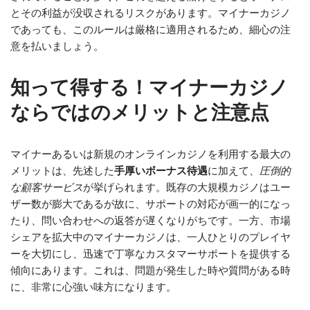
とその利益が没収されるリスクがあります。マイナーカジノ
であっても、このルールは厳格に適用されるため、細心の注
意を払いましょう。
知って得する！マイナーカジノ
ならではのメリットと注意点
マイナーあるいは新規のオンラインカジノを利用する最大の
メリットは、先述した
手厚いボーナス待遇
に加えて、
圧倒的
な顧客サービス
が挙げられます。既存の大規模カジノはユー
ザー数が膨大であるが故に、サポートの対応が画一的になっ
たり、問い合わせへの返答が遅くなりがちです。一方、市場
シェアを拡大中のマイナーカジノは、一人ひとりのプレイヤ
ーを大切にし、迅速で丁寧なカスタマーサポートを提供する
傾向にあります。これは、問題が発生した時や質問がある時
に、非常に心強い味方になります。