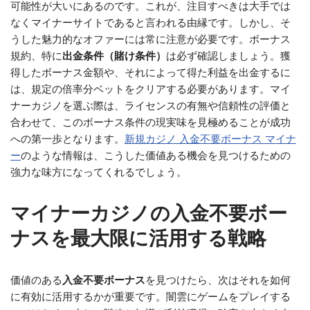
可能性が大いにあるのです。これが、注目すべきは大手では
なくマイナーサイトであると言われる由縁です。しかし、そ
うした魅力的なオファーには常に注意が必要です。ボーナス
規約、特に
出金条件（賭け条件）
は必ず確認しましょう。獲
得したボーナス金額や、それによって得た利益を出金するに
は、規定の倍率分ベットをクリアする必要があります。マイ
ナーカジノを選ぶ際は、ライセンスの有無や信頼性の評価と
合わせて、このボーナス条件の現実味を見極めることが成功
への第一歩となります。
新規カジノ 入金不要ボーナス マイナ
ー
のような情報は、こうした価値ある機会を見つけるための
強力な味方になってくれるでしょう。
マイナーカジノの入金不要ボー
ナスを最大限に活用する戦略
価値のある
入金不要ボーナス
を見つけたら、次はそれを如何
に有効に活用するかが重要です。闇雲にゲームをプレイする