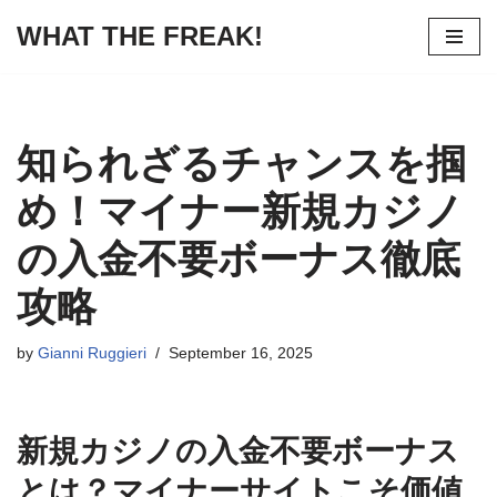
WHAT THE FREAK!
Skip
to
content
知られざるチャンスを掴
め！マイナー新規カジノ
の入金不要ボーナス徹底
攻略
by
Gianni Ruggieri
September 16, 2025
新規カジノの入金不要ボーナス
とは？マイナーサイトこそ価値