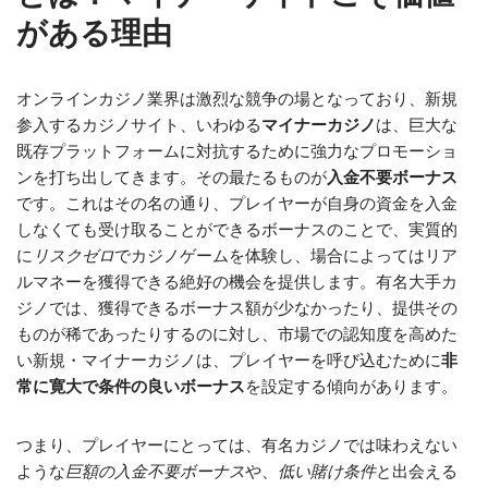
がある理由
オンラインカジノ業界は激烈な競争の場となっており、新規
参入するカジノサイト、いわゆる
マイナーカジノ
は、巨大な
既存プラットフォームに対抗するために強力なプロモーショ
ンを打ち出してきます。その最たるものが
入金不要ボーナス
です。これはその名の通り、プレイヤーが自身の資金を入金
しなくても受け取ることができるボーナスのことで、実質的
に
リスクゼロ
でカジノゲームを体験し、場合によってはリア
ルマネーを獲得できる絶好の機会を提供します。有名大手カ
ジノでは、獲得できるボーナス額が少なかったり、提供その
ものが稀であったりするのに対し、市場での認知度を高めた
い新規・マイナーカジノは、プレイヤーを呼び込むために
非
常に寛大で条件の良いボーナス
を設定する傾向があります。
つまり、プレイヤーにとっては、有名カジノでは味わえない
ような
巨額の入金不要ボーナス
や、
低い賭け条件
と出会える