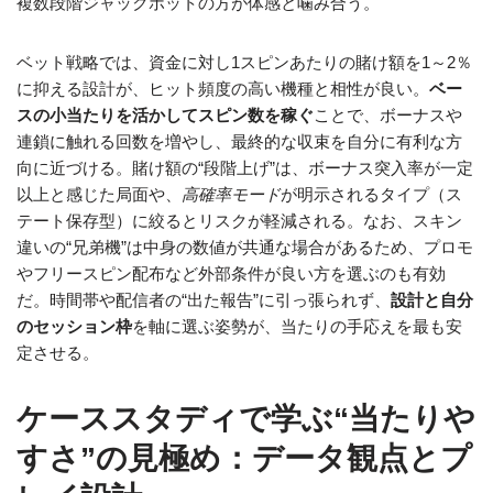
複数段階ジャックポットの方が体感と噛み合う。
ベット戦略では、資金に対し1スピンあたりの賭け額を1～2％
に抑える設計が、ヒット頻度の高い機種と相性が良い。
ベー
スの小当たりを活かしてスピン数を稼ぐ
ことで、ボーナスや
連鎖に触れる回数を増やし、最終的な収束を自分に有利な方
向に近づける。賭け額の“段階上げ”は、ボーナス突入率が一定
以上と感じた局面や、
高確率モード
が明示されるタイプ（ス
テート保存型）に絞るとリスクが軽減される。なお、スキン
違いの“兄弟機”は中身の数値が共通な場合があるため、プロモ
やフリースピン配布など外部条件が良い方を選ぶのも有効
だ。時間帯や配信者の“出た報告”に引っ張られず、
設計と自分
のセッション枠
を軸に選ぶ姿勢が、当たりの手応えを最も安
定させる。
ケーススタディで学ぶ“当たりや
すさ”の見極め：データ観点とプ